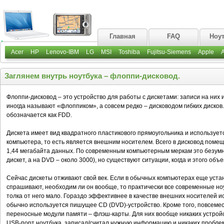
Главная
FAQ
Ноу
Acer
HP
Lenovo-IBM
LG
MSI
Toshiba
Fujitsu-Siemens
Apple
Заглянем внутрь ноутбука – флоппи-дисковод.
Флоппи-дисковод – это устройство для работы с дискетами: записи на них 
иногда называют «флоппиком», а совсем редко – дисководом гибких дисков
обозначается как FDD.
Дискета имеет вид квадратного пластикового прямоугольника и используе
компьютера, то есть является внешним носителем. Всего в дисковод помещ
1,44 мегабайта данных. По современным компьютерным меркам это безумн
дискет, а на DVD – около 3000), но существуют ситуации, когда и этого объ
Cейчас дискеты отживают свой век. Если в обычных компьютерах еще устан
спрашивают, необходим ли он вообще, то практически все современные ноу
толка от него мало. Гораздо эффективнее в качестве внешних носителей и
обычно используется пишущее CD (DVD)-устройство. Кроме того, повсеме
переносные модули памяти – флэш-карты. Для них вообще никаких устройст
USB-порт ноутбука, записал/считал нужную информацию и никаких пробле