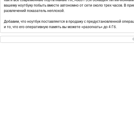
Как и все современные портативные ПК, Asus F3Sv оснащен литий-ионным
вашему ноутбуку побыть вместе автономно от сети около трех часов. В пр
развлечений показатель неплохой.
Добавим, что ноутбук поставляется в продажу с предустановленной опер
и то, что его оперативную память вы можете «разогнать» до 4 Гб.