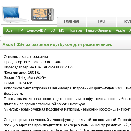
Главная
FAQ
Ноу
Acer
HP
Lenovo-IBM
LG
MSI
Toshiba
Fujitsu-Siemens
Apple
Asus F3Sv из разряда ноутбуков для развлечений.
Основные характеристики
Процессор: Intel Core 2 Duo T7300.
Видеоадаптер:NVIDIA GeForce 8600M GS.
Жесткий диск: 160 Гб.
Экран: 15.4 дюйма WXGA.
Память: 1024 Мб.
Дополнительно: встроенная веб-камера, встроенный факс-модем V.92, ТВ-
Вес: 2.95 кг.
Плюсы: великолепная производительность, многофункциональность, богат
длительное время автономной работы ноутбука.
Минусы: неравномерная подсветка матрицы, невысокий коэффициент конт
Он одновременно мощный и многофункциональный, но некрупный. По крайн
позиционируется производителем, как персональный центр развлечений, ди
относительная компактность. Поэтому Asus F3Sv – универсальная модель, п