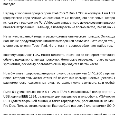
поездке.
Наряду с хорошим процессором Intel Core 2 Duo T7300 в ноутбуке Asus F3
графическое ядро NVIDIA GeForce 8600M GS последнего поколения, которое
использует технологию PureVideo для аппаратного декодирования видеосиг
имеется встроенный ТВ-тюнер, а потому есть не только выход TV-Out, но и
Нетипично в данной модели расположение оптического привода. Он находит
больше не предусмотрено никаких выходов или разъемов. Зато среди ста
кнопки отключения Touch Pad. И это, кстати, здорово облегчает набор текст
Конфигурация Asus F3Sv может включать Touch Pad со сканером отпечатков 
обычно находится клавиша прокрутки. Некоторые отмечают, что это не сам
эргономики, поскольку пользоваться им приходится не так часто.
Ноутбук имеет широкоэкранную матрицу с разрешением 1440х900 с примене
Shine, которая отличается отличной яркостью и насыщенностью цветовой ка
равномерность подсветки матрицы, оставляет желать лучшего, да и коэфф
Было бы удивительно, если бы в Asus F3Sv был плохонький набор портов
USB, одним IEEE 1394, разъемами для наушников и микрофона, VGA-портом
RJ11 (для телефонной линии), а также картридером, рассчитанным на MMC/
Pro-Duo. Помимо этого, имеются ExpressCard разъем, 2 слота памяти SO-DI