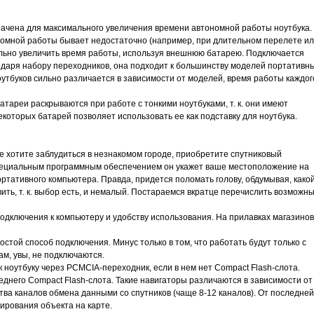
ачена для максимального увеличения времени автономной работы ноутбука.
номной работы бывает недостаточно (например, при длительном перелете и
тельно увеличить время работы, используя внешнюю батарею. Подключается
одаря набору переходников, она подходит к большинству моделей портативн
оутбуков сильно различается в зависимости от моделей, время работы каждог
ареи раскрываются при работе с тонкими ноутбуками, т. к. они имеют
оторых батарей позволяет использовать ее как подставку для ноутбука.
е хотите заблудиться в незнакомом городе, приобретите спутниковый
специальным программным обеспечением он укажет ваше местоположение на
ртативного компьютера. Правда, придется поломать голову, обдумывая, како
ить, т. к. выбор есть, и немалый. Постараемся вкратце перечислить возможн
одключения к компьютеру и удобству использования. На прилавках магазинов
той способ подключения. Минус только в том, что работать будут только с
ам, увы, не подключаются.
 ноутбуку через PCMCIA-переходник, если в нем нет Compact Flash-слота.
еднего Compact Flash-слота. Такие навигаторы различаются в зависимости от
ства каналов обмена данными со спутников (чаще 8-12 каналов). От последней
ирования объекта на карте.