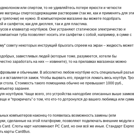
одеколоном или спиртом, то не удивляйтесь потере яркости и четкости
ие матрицы спиртосодержащими растворами (так же, как и применять для эт
у тряпочки) не нужно. В компьютерном магазине вы можете подобрать
и салфеток, как для дисплея, так и для пластика.
сов и клавиатур ноутбуков. Они устраняют статическое электричество и
мпактная туба позволяет носить эти салфетки с собой, например, в сумке с
му" совету некоторых инструкций брызгать спреем на экран – жидкость может
едобрых, завистливых людей (которые тоже, разумеется, хотели бы
 честно заработать на них — извините), то на прилавках магазинах можно
шифровыми и обычными. В абсолютно любом ноутбуке есть специальный разъ
з и вставляется замок. Чтобы вырвать его, придется ломать весь ноутбук. Тро
ки стола. Стоимость такого помощника обычно не превышает 1000 руб.,
мпьютер заранее.
для ноутбуков. Чаще всего, это устройства наподобие описанных выше замков
ще и "прокричать" о том, что кто-то дотронулся до вашего любимца или сумки
ных компьютеров наконец-то появилась возможность замены (или
уки, сделанные на этой платформе, позволяют подключать внешние модули и
s Card. Слоты карт напоминают PC Card, но они всё же иные. Стандарт Expre
ть карты CardBus.