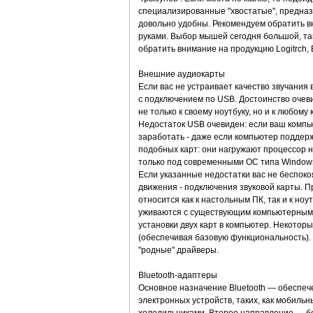
специализированные "хвостатые", предназ
довольно удобны. Рекомендуем обратить вн
руками. Выбор мышей сегодня большой, так
обратить внимание на продукцию Logitrch, 
Внешние аудиокарты
Если вас не устраивает качество звучания
с подключением по USB. Достоинство очеви
не только к своему ноутбуку, но и к любом
Недостаток USB очевиден: если ваш компью
заработать - даже если компьютер поддерж
подобных карт: они нагружают процессор н
только под современными ОС типа Windows
Если указанные недостатки вас не беспоко
движения - подключения звуковой карты. Пр
относится как к настольным ПК, так и к но
уживаются с существующим компьютерным 
установки двух карт в компьютер. Некотор
(обеспечивая базовую функциональность). Н
"родные" драйверы.
Bluetooth-адаптеры
Основное назначение Bluetooth — обеспе
электронных устройств, таких, как мобиль