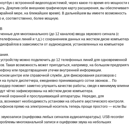
 ноутбук с встроенной видеоподсистемой, через какое-то время его мощности 
ать. Докупив себе внешнюю графическую карту расширения, вы обеспечивает
о крайней мере, на ближайшее время). В дальнейшем вы имеете возможность
 и, соответственно, более мощную.
SB
нные для многоканального (до 12 каналов) ввода звукового сигнала (с
елефонных линий и т.д.) с сохранением данных на жестком диске компьютер
диофайлов в зависимости от аудиокодеков, установленных на компьютере
ания.
 устройству можно подключить до 12 телефонных линий для одновременной
ров. Такая возможность может пригодиться, например, на большом предприят
елефону или предотвращения утечки внутренней информации.
исном центре или справочной службе, для фиксирования разговоров с
и на пульте диспетчера, ежедневно принимающего сотни звонков… По
кордер поможет заметно улучшить качество работы, сведя к минимуму влиян
дут чётко зафиксированы на жёстком диске компьютера.
ичной охранной и прослушивающей аппаратуры. Нередко, для
возникает необходимость установки на объекте акустического контроля.
рофонов прямо на электронный носитель теперь проще простого — если Вы
 звукозаписи (оцифровка любых сигналов аудиоаппаратуры). USB recorder
проблемы многоканальной записи и оцифровки звука на небольших