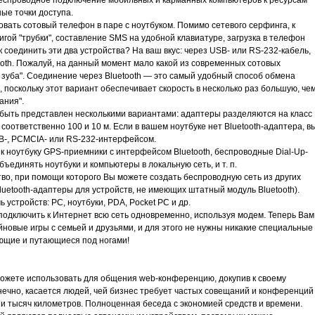
еспроводное подключение мобильных и карманных компьютеров к ресурсам
ые точки доступа.
вать сотовый телефон в паре с ноутбуком. Помимо сетевого серфинга, к
гой "трубки", составление SMS на удобной клавиатуре, загрузка в телефон
к соединить эти два устройства? На ваш вкус: через USB- или RS-232-кабель,
oth. Пожалуй, на данный момент мало какой из современных сотовых
 зуба". Соединение через Bluetooth — это самый удобный способ обмена
оскольку этот вариант обеспечивает скорость в несколько раз большую, че
ания".
т быть представлен несколькими вариантами: адаптеры разделяются на класс 
 соответственно 100 и 10 м. Если в вашем ноутбуке нет Bluetooth-адаптера, в
SB-, PCMCIA- или RS-232-интерфейсом.
 ноутбуку GPS-приемники с интерфейсом Bluetooth, беспроводные Dial-Up-
ъединять ноутбуки и компьютеры в локальную сеть, и т. п.
йство, при помощи которого Вы можете создать беспроводную сеть из других
luetooth-адаптеры для устройств, не имеющих штатный модуль Bluetooth).
устройств: РС, ноутбуки, PDA, Pocket PC и др.
подключить к Интернет всю сеть одновременно, используя модем. Теперь Вам
йновые игры с семьей и друзьями, и для этого не нужны никакие специальные
ющие и путающиеся под ногами!
можете использовать для общения web-конференцию, докупив к своему
онечно, касается людей, чей бизнес требует частых совещаний и конференций
и тысяч километров. Полноценная беседа с экономией средств и времени.