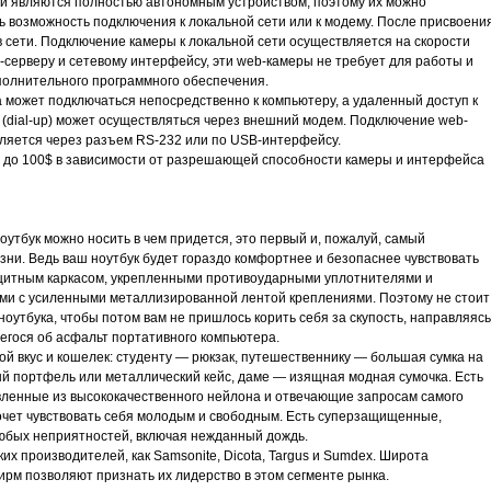
й являются полностью автономным устройством, поэтому их можно
ь возможность подключения к локальной сети или к модему. После присвоени
 в сети. Подключение камеры к локальной сети осуществляется на скорости
-серверу и сетевому интерфейсу, эти web-камеры не требует для работы и
полнительного программного обеспечения.
 может подключаться непосредственно к компьютеру, а удаленный доступ к
 (dial-up) может осуществляться через внешний модем. Подключение web-
ляется через разъем RS-232 или по USB-интерфейсу.
15 до 100$ в зависимости от разрешающей способности камеры и интерфейса
утбук можно носить в чем придется, это первый и, пожалуй, самый
ни. Ведь ваш ноутбук будет гораздо комфортнее и безопаснее чувствовать
ащитным каркасом, укрепленными противоударными уплотнителями и
ми с усиленными металлизированной лентой креплениями. Поэтому не стоит
оутбука, чтобы потом вам не пришлось корить себя за скупость, направляясь
гося об асфальт портативного компьютера.
ой вкус и кошелек: студенту — рюкзак, путешественнику — большая сумка на
й портфель или металлический кейс, даме — изящная модная сумочка. Есть
вленные из высококачественного нейлона и отвечающие запросам самого
хочет чувствовать себя молодым и свободным. Есть суперзащищенные,
юбых неприятностей, включая нежданный дождь.
х производителей, как Samsonite, Dicota, Targus и Sumdex. Широта
ирм позволяют признать их лидерство в этом сегменте рынка.