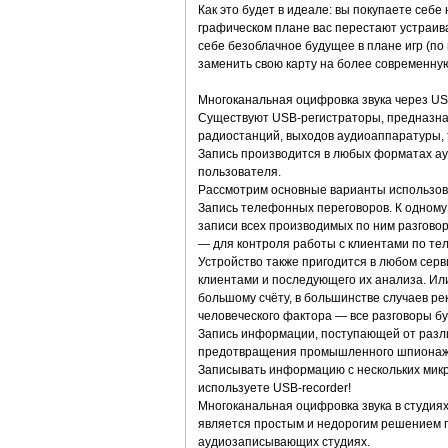
Как это будет в идеале: вы покупаете себе
графическом плане вас перестают устраив
себе безоблачное будущее в плане игр (п
заменить свою карту на более современную
Многоканальная оцифровка звука через U
Существуют USB-регистраторы, предназначе
радиостанций, выходов аудиоаппаратуры, т
Запись производится в любых форматах ау
пользователя.
Рассмотрим основные варианты использов
Запись телефонных переговоров. К одному
записи всех производимых по ним разгово
— для контроля работы с клиентами по т
Устройство также пригодится в любом серв
клиентами и последующего их анализа. Ил
большому счёту, в большинстве случаев ре
человеческого фактора — все разговоры бу
Запись информации, поступающей от разл
предотвращения промышленного шпионажа, 
Записывать информацию с нескольких мик
используете USB-recorder!
Многоканальная оцифровка звука в студиях
является простым и недорогим решением 
аудиозаписывающих студиях.