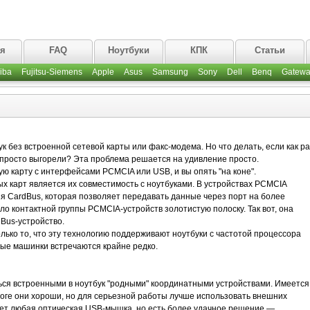
ая
FAQ
Ноутбуки
КПК
Статьи
iba
Fujitsu-Siemens
Apple
Asus
Samsung
Sony
Dell
Benq
Gatewa
к без встроенной сетевой карты или факс-модема. Но что делать, если как ра
апросто выгорели? Эта проблема решается на удивление просто.
ю карту с интерфейсами PCMCIA или USB, и вы опять "на коне".
 карт является их совместимость с ноутбуками. В устройствах PCMCIA
я CardBus, которая позволяет передавать данные через порт на более
ло контактной группы PCMCIA-устройств золотистую полоску. Так вот, она
Bus-устройство.
лько то, что эту технологию поддерживают ноутбуки с частотой процессора
щные машинки встречаются крайне редко.
ться встроенными в ноутбук "родными" координатными устройствами. Имеется
дороге они хороши, но для серьезной работы лучше использовать внешних
йдет любая оптическая USB-мышка, но есть более удачное решение —