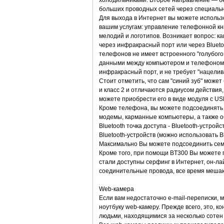
холодильниками. Второе направление — б
больших проводных сетей через специальн
Для выхода в Интернет вы можете использо
вашим услугам: управление телефонной кни
мелодий и логотипов. Возникает вопрос: ка
через инфракрасный порт или через Blueto
телефонов не имеет встроенного "голубого
данными между компьютером и телефоном, п
инфракрасный порт, и не требует "нацелив
Стоит отметить, что сам "синий зуб" може
и класс 2 и отличаются радиусом действия,
можете приобрести его в виде модуля с U
Кроме телефона, вы можете подсоединять к
модемы, карманные компьютеры, а также об
Bluetooth точка доступа - Bluetooth-устро
Bluetooth-устройств (можно использовать B
Максимально Вы можете подсоединить семь 
Кроме того, при помощи BT300 Вы можете 
стали доступны серфинг в Интернет, он-ла
соединительные провода, все время меша
Web-камера
Если вам недостаточно e-mail-переписки, 
ноутбуку web-камеру. Прежде всего, это, к
людьми, находящимися за несколько сотен 