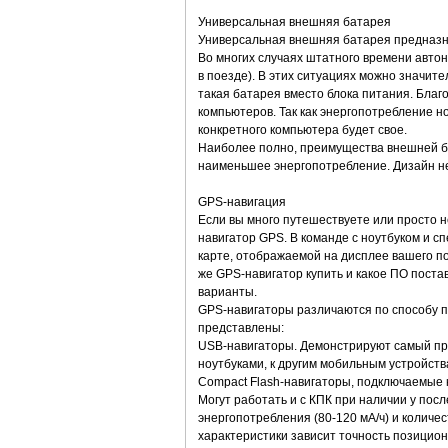
Универсальная внешняя батарея
Универсальная внешняя батарея предназн
Во многих случаях штатного времени авто
в поезде). В этих ситуациях можно значи
такая батарея вместо блока питания. Благ
компьютеров. Так как энергопотребление н
конкретного компьютера будет свое.
Наиболее полно, преимущества внешней бат
наименьшее энергопотребление. Дизайн нек
GPS-навигация
Если вы много путешествуете или просто н
навигатор GPS. В команде с ноутбуком и 
карте, отображаемой на дисплее вашего по
же GPS-навигатор купить и какое ПО постав
варианты.
GPS-навигаторы различаются по способу п
представлены:
USB-навигаторы. Демонстрируют самый прос
ноутбуками, к другим мобильным устройств
Compact Flash-навигаторы, подключаемые к
Могут работать и с КПК при наличии у посл
энергопотребления (80-120 мА/ч) и количе
характеристики зависит точность позицион