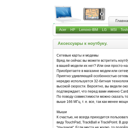
Главн
Acer
HP
Lenovo-IBM
LG
MSI
Tosh
Аксессуары к ноутбуку.
Сетевые карты и модемы
Вряд ли сейчас вы можете встретить ноутбу
в вашей модели их нет? Или они просто-н
Приобретаете в магазине модем или сетеву
Приятно удивляющей особенностью сетевых
нередко используется 32-битная технологи
высокой скорости. Вероятно, вы видели око
подтверждает, что перед вами именно Card
По поводу совместимости можно сказать то
выше 166 МГц, т. е. все, так как менее мо
Мыши
К счастью, не всегда приходится пользова
виду TouchPad, TrackBall и TrackPoint. В 
"грызунов". Если места не жалко, то подо