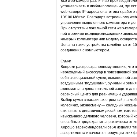
Все web-камеры различных производителе
устанавливать в любом помещении, где ест
web-камере IP-адреса она готова к работе
10/100 Мбит/с. Благодаря встроенному web
управления выделенного компьютера и до
При отсутствии локальной сети web-камера
ней в режиме входящих/исходящих звонков
камеры к компьютеру или модему осуществ
Цена на такие устройства колеблется от 
соединения с компьютером.
Сумки
Вопреки распространенному мнению, что но
необходимый аксессуар в повседневной жиз
себя в специальной сумке, оснащенной з
воздушными "подушками", ручками и ремня
экономить на дополнительной защите для н
сервисный центр для реанимации ударивше
Выбор сумок в магазинах огромный, на люб
колесиках, бизнесмену — солидный кожаны
стильные, с динамичным дизайном, изгото
изысканного делового человека, который 
способные предохранить практически от л
Хорошо зарекомендовали себя изделия таки
ассортимента и качество продукции этих ф