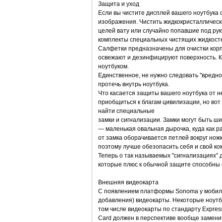
Защита и уход
Если вы чистите дисплей вашего ноутбука 
изображения. Чистить жидкокристаллическ
целей вату или случайно попавшие под рук
комплекты специальных чистящих жидкостей 
Салфетки предназначены для очистки корпу
освежают и дезинфицируют поверхность. Ко
ноутбуком.
Единственное, не нужно следовать "вредно
протечь внутрь ноутбука.
Что касается защиты вашего ноутбука от н
приобщиться к благам цивилизации, но вот
найти специальные
замки и сигнализации. Замки могут быть 
— маленькая овальная дырочка, куда как ра
от замка оборачивается петлей вокруг нож
поэтому лучше обезопасить себя и свой ко
Теперь о так называемых "сигнализациях" 
которые плюс к обычной защите способны е
Внешняя видеокарта
С появлением платформы Sonoma у мобиль
добавления) видеокарты. Некоторые ноутб
том числе видеокарты по стандарту Expres
Card должен в перспективе вообще замени