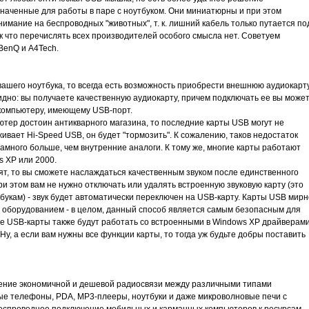
наченные для работы в паре с ноутбуком. Они миниатюрны и при этом
имание на беспроводных "животных", т. к. лишний кабель только путается по
 что перечислять всех производителей особого смысла нет. Советуем
BenQ и A4Tech.
 вашего ноутбука, то всегда есть возможность приобрести внешнюю аудиокарт
дно: вы получаете качественную аудиокарту, причем подключать ее вы може
у компьютеру, имеющему USB-порт.
тер достоин антикварного магазина, то последние карты USB могут не
ивает Hi-Speed USB, он будет "тормозить". К сожалению, таков недостаток
амного больше, чем внутренние аналоги. К тому же, многие карты работают
 XP или 2000.
ят, то вы сможете наслаждаться качественным звуком после единственного
и этом вам не нужно отключать или удалять встроенную звуковую карту (это
утбукам) - звук будет автоматически переключен на USB-карту. Карты USB мирн
оборудованием - в целом, данный способ является самым безопасным для
ые USB-карты также будут работать со встроенными в Windows XP драйверам
у, а если вам нужны все функции карты, то тогда уж будьте добры поставить
чение экономичной и дешевой радиосвязи между различными типами
ные телефоны, PDA, МР3-плееры, ноутбуки и даже микроволновые печи с