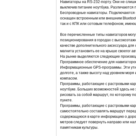
Навигаторы на RS-232-порту. Они не слишко
выключив питание ноутбука. Различаются п
Беспроводные навигаторы. Подключаются к
оснащен встроенным или внешним Bluetooth
так и с КПК или сотовым телефоном, име
Все перечисленные типы навигаторов могу
позиционирования в городах с высокоэтажно
качестве дополнительного аксессуара для
магнита установить ее на крыше своегог а
На рынке выделяются следующие производите
Программное обеспечение для навигаторо
Информационные GPS-программы. Эти утил
долготе, а также высоту над уровнем моря
компасом.
Программы, работающие с растровыми карт
ноутбуке. Больших возможностей здесь не 
рисовать за собой маршрут, по которому 
пункте.
Программы, работающие с растровыми карт
самостоятельно составлять маршрут перед
содержащуюся в карте информацию о дорожн
метров следует повернуть направо или нал
памятникам культуры.