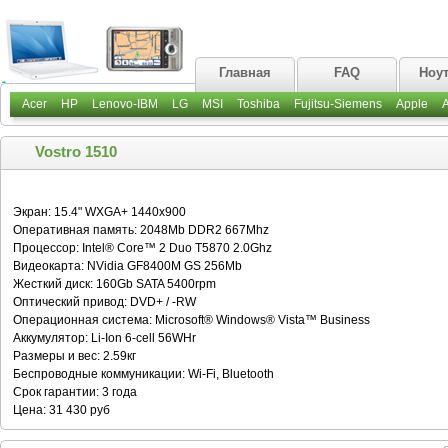
Главная
FAQ
Ноу
Acer
HP
Lenovo-IBM
LG
MSI
Toshiba
Fujitsu-Siemens
Apple
Vostro 1510
Экран: 15.4" WXGA+ 1440x900
Оперативная память: 2048Mb DDR2 667Mhz
Процессор: Intel® Core™ 2 Duo T5870 2.0Ghz
Видеокарта: NVidia GF8400M GS 256Mb
Жесткий диск: 160Gb SATA 5400rpm
Оптический привод: DVD+ / -RW
Операционная система: Microsoft® Windows® Vista™ Business
Аккумулятор: Li-Ion 6-cell 56WHr
Размеры и вес: 2.59кг
Беспроводные коммуникации: Wi-Fi, Bluetooth
Срок гарантии: 3 года
Цена: 31 430 руб