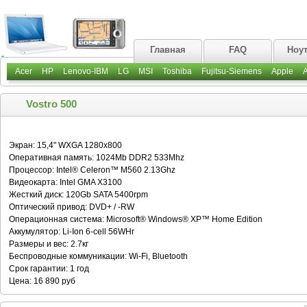
Главная
FAQ
Ноу
Acer
HP
Lenovo-IBM
LG
MSI
Toshiba
Fujitsu-Siemens
Apple
Vostro 500
Экран: 15,4" WXGA 1280x800
Оперативная память: 1024Mb DDR2 533Mhz
Процессор: Intel® Celeron™ M560 2.13Ghz
Видеокарта: Intel GMA X3100
Жесткий диск: 120Gb SATA 5400rpm
Оптический привод: DVD+ / -RW
Операционная система: Microsoft® Windows® XP™ Home Edition
Аккумулятор: Li-Ion 6-cell 56WHr
Размеры и вес: 2.7кг
Беспроводные коммуникации: Wi-Fi, Bluetooth
Срок гарантии: 1 год
Цена: 16 890 руб