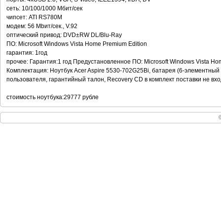
сеть: 10/100/1000 Мбит/сек
чипсет: ATI RS780M
модем: 56 Mbит/сек., V.92
оптический привод: DVD±RW DL/Blu-Ray
ПО: Microsoft Windows Vista Home Premium Edition
гарантия: 1год
прочее: Гарантия:1 год Предустановленное ПО: Microsoft Windows Vista Ho
Комплектация: Ноутбук Acer Aspire 5530-702G25Bi, батарея (6-элементный 
пользователя, гарантийный талон, Recovery CD в комплект поставки не вх
стоимость ноутбука:29777 рубле