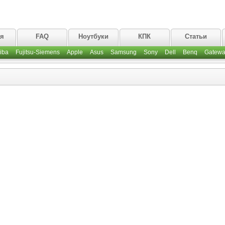
ая
FAQ
Ноутбуки
КПК
Статьи
iba
Fujitsu-Siemens
Apple
Asus
Samsung
Sony
Dell
Benq
Gatewa