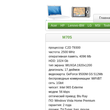
Главн
Acer
HP
Lenovo-IBM
LG
MSI
Tosh
M70S
процессор: C2D T9300
частота: 2500 MHz
оперативная память: 4096 Mb
HDD: 1024 Gb
тип экрана: WUXGA 1920x1200
диагональ: 17 дюймов
видеокарта: GeForce 9500M GS 512Mb
беспроводные коммуникации: WiFi/BT
сеть: 1Gbit
чипсет: Intel 965 Exterme
модем: 56 kbps
оптический привод: Blu Ray
ПО: Windovs Vista Home Premium
гарантия: 2 года
прочее: TV-Tuner, bag, mouse