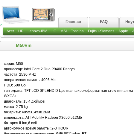
Главная
FAQ
Ноу
Acer
HP
Lenovo-IBM
LG
MSI
Toshiba
Fujitsu-Siemens
Apple
M50Vm
серия: M50
процессор: Intel Core 2 Duo P9400 Penryn
частота: 2530 MHz
оперативная память: 4096 Mb
HDD: 500 Gb
тип экрана: TFT LCD SPLENDID Цветная широкоформатная стеклянная мат
WXGA+
диагональ: 15.4 дюймов
масса: 2.75 kg
габариты: 405x314x38.2мм
видеокарта: ATI Mobility Radeon X3650 512Mb
батарея li-ion,6 cell
автономное время работы: 2-3 HOUR
беспроводные коммуникации: WiFi 8011a/b/g, BT,