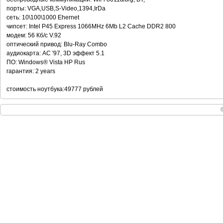
порты: VGA,USB,S-Video,1394,IrDa
сеть: 10\100\1000 Ehernet
чипсет: Intel P45 Express 1066MHz 6Mb L2 Cache DDR2 800
модем: 56 Кб/c V.92
оптический привод: Blu-Ray Combo
аудиокарта: AC '97, 3D эффект 5.1
ПО: Windows® Vista HP Rus
гарантия: 2 years
стоимость ноутбука:49777 рублей