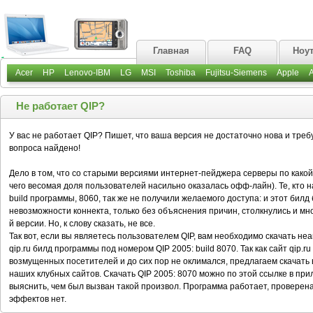
Главная
FAQ
Ноу
Acer
HP
Lenovo-IBM
LG
MSI
Toshiba
Fujitsu-Siemens
Apple
Не работает QIP?
У вас не работает QIP? Пишет, что ваша версия не достаточно нова и тр
вопроса найдено!
Дело в том, что со старыми версиями интернет-пейджера серверы по какой-
чего весомая доля пользователей насильно оказалась офф-лайн). Те, кто
build программы, 8060, так же не получили желаемого доступа: и этот билд
невозможности коннекта, только без объяснения причин, столкнулись и мно
й версии. Но, к слову сказать, не все.
Так вот, если вы являетесь пользователем QIP, вам необходимо скачать 
qip.ru билд программы под номером QIP 2005: build 8070. Так как сайт qip.
возмущенных посетителей и до сих пор не оклимался, предлагаем скачать
наших клубных сайтов. Скачать QIP 2005: 8070 можно по этой ссылке в пр
выяснить, чем был вызван такой произвол. Программа работает, провере
эффектов нет.