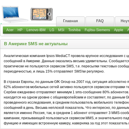
Главная
FAQ
Ноу
Acer
HP
Lenovo-IBM
LG
MSI
Toshiba
Fujitsu-Siemens
Apple
В Америке SMS не актуальны
Аналитическая компания Ipsos MediaCT провела крупное исследования с 
сообщений в Америке. Данные оказались весьма удивительны. Сообщаетс
практически не пользуются сервисом SMS, т.е. пересылки текстовых сооб
периодичностью, и лишь 15% отправляют SMS'ки регулярно.
В странах Европы, по данным GfK Group на 2007 год, ситуация абсолютно 
62% абонентов мобильных сетей активно пользуются сервисом отправки те
Сербии ежедневно отправляют минимум 1 sms-сообщение 80% абонентов. Ч
находится на одном уровне с общеевропейским и составляет, по данным Gf
проведенного исследования, в среднем пользователь мобильного телефона
сообщений в день. Весьма неплохой показатель. Что интересно, по данны
является именно Россия, так, в среднем 1 абонент отправляет 3 MMS-сооб
кампании, призывающей пользоваться сервисом MMS, и значительного па
функцию и имеющих встроенную камеру, наверняка за год этот показатель