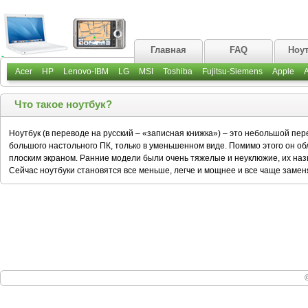
Главная
FAQ
Ноу
Acer
HP
Lenovo-IBM
LG
MSI
Toshiba
Fujitsu-Siemens
Apple
Что такое ноутбук?
Ноутбук (в переводе на русский – «записная книжка») – это небольшой пер
большого настольного ПК, только в уменьшенном виде. Помимо этого он обл
плоским экраном. Ранние модели были очень тяжелые и неуклюжие, их на
Сейчас ноутбуки становятся все меньше, легче и мощнее и все чаще заме