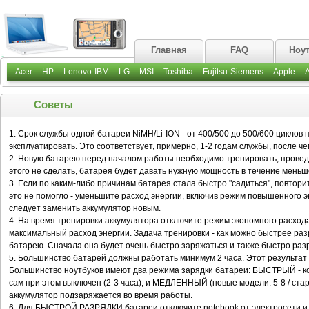
Главная
FAQ
Ноу
Acer
HP
Lenovo-IBM
LG
MSI
Toshiba
Fujitsu-Siemens
Apple
Советы
1. Срок службы одной батареи NiMH/Li-ION - от 400/500 до 500/600 циклов 
эксплуатировать. Это соответствует, примерно, 1-2 годам службы, после ч
2. Новую батарею перед началом работы необходимо тренировать, проведя
этого не сделать, батарея будет давать нужную мощность в течение меньш
3. Если по каким-либо причинам батарея стала быстро "садиться", повтори
это не помогло - уменьшите расход энергии, включив режим повышенного э
следует заменить аккумулятор новым.
4. На время тренировки аккумулятора отключите режим экономного расхода
максимальный расход энергии. Задача тренировки - как можно быстрее раз
батарею. Сначала она будет очень быстро заряжаться и также быстро раз
5. Большинство батарей должны работать минимум 2 часа. Этот результат 
Большинство ноутбуков имеют два режима зарядки батареи: БЫСТРЫЙ - ког
сам при этом выключен (2-3 часа), и МЕДЛЕННЫЙ (новые модели: 5-8 / стары
аккумулятор подзаряжается во время работы.
6. Для БЫСТРОЙ РАЗРЯДКИ батареи отключите notebook от электросети и в