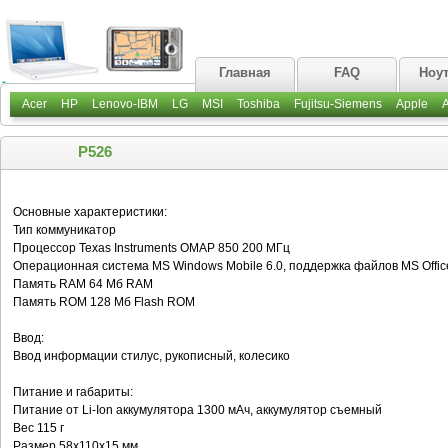
Главная
FAQ
Ноу
Acer
HP
Lenovo-IBM
LG
MSI
Toshiba
Fujitsu-Siemens
Apple
P526
Основные характеристики:
Тип коммуникатор
Процессор Texas Instruments OMAP 850 200 МГц
Операционная система MS Windows Mobile 6.0, поддержка файлов MS Offic
Память RAM 64 Мб RAM
Память ROM 128 Мб Flash ROM
Ввод:
Ввод информации стилус, рукописный, колесико
Питание и габариты:
Питание от Li-Ion аккумулятора 1300 мАч, аккумулятор съемный
Вес 115 г
Размер 58x110x15 мм