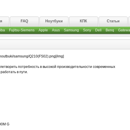
ая
FAQ
Ноутбуки
КПК
Статьи
iba
Fujitsu-Siemens
Apple
Asus
Samsung
Sony
Dell
Benq
Gatewa
g/noutbuki/samsung/Q210(FS02).png[/img]
летворить потребность в высокой производительности современных
 работать в пути.
00M G