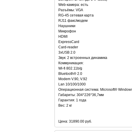
Web-камера: есть
Разъёмы: VGA
RG-45 сетевая карта
RJ11 факс/модем
Наушники
Микрофон
HDMI
ExpressCard
Card-reader
3хUSB 2.0
Звук: 2 встроенных динамика
Коммуникация:
Wi-fi 802.11b/g
Bluetooth® 2.0
Modem V.90, V.92
Lan 10/100/1000
Операционная система: Microsoft® Window
Габариты: 304*226*36,7мм
Гарантия: 1 года
Вес: 2 кг
Цена: 31890.00 руб.