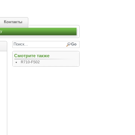
Контакты
y
Смотрите также
R710-FS02