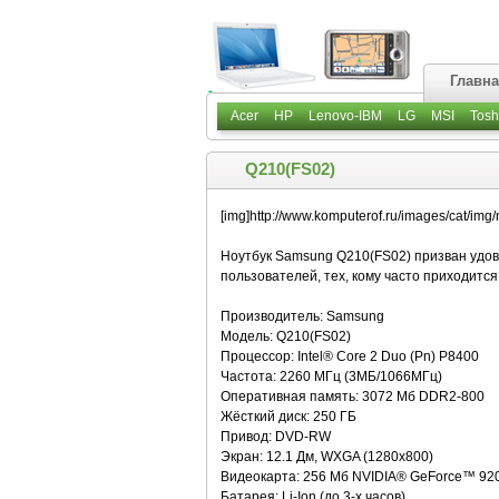
Главн
Acer
HP
Lenovo-IBM
LG
MSI
Tosh
Q210(FS02)
[img]http://www.komputerof.ru/images/cat/im
Ноутбук Samsung Q210(FS02) призван удов
пользователей, тех, кому часто приходится
Производитель: Samsung
Модель: Q210(FS02)
Процессор: Intel® Core 2 Duo (Pn) P8400
Частота: 2260 МГц (3МБ/1066МГц)
Оперативная память: 3072 Мб DDR2-800
Жёсткий диск: 250 ГБ
Привод: DVD-RW
Экран: 12.1 Дм, WXGA (1280х800)
Видеокарта: 256 Мб NVIDIA® GeForce™ 92
Батарея: Li-Ion (до 3-х часов)