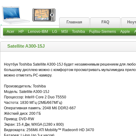
Главная
FAQ
Ноу
Acer
HP
Lenovo-IBM
LG
MSI
Toshiba
Fujitsu-Siemens
Apple
Satellite A300-15J
Ноутбук Toshiba Satellite A300-15J будет незаменимым решением для любой
большому дисплею можно с комфортом просматривать мультимедиа прилож
можно отметить PC-камеру.
Производитель: Toshiba
Модель: Satellite A300-15J
Процессор: Intel® Core 2 Duo T5550
Частота: 1830 МГц (2МБ/667МГц)
Оперативная память: 2048 Мб DDR2-667
Жёсткий диск: 200 ГБ
Привод: DVD-RW
Экран: 15.4 Дм, WXGA (1280 x 800)
Видеокарта: 256Мб ATI Mobility™ Radeon® HD 3470
Батарея: Li-Ion (до 3-х часов)