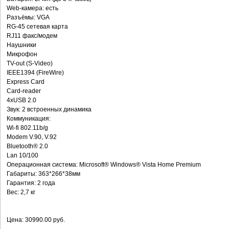
Web-камера: есть
Разъёмы: VGA
RG-45 сетевая карта
RJ11 факс/модем
Наушники
Микрофон
TV-out (S-Video)
IEEE1394 (FireWire)
Express Card
Card-reader
4хUSB 2.0
Звук: 2 встроенных динамика
Коммуникация:
Wi-fi 802.11b/g
Modem V.90, V.92
Bluetooth® 2.0
Lan 10/100
Операционная система: Microsoft® Windows® Vista Home Premium
Габариты: 363*266*38мм
Гарантия: 2 года
Вес: 2,7 кг
Цена: 30990.00 руб.