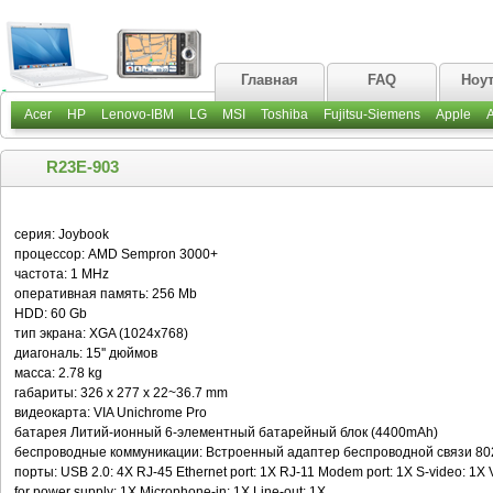
Главная
FAQ
Ноу
Acer
HP
Lenovo-IBM
LG
MSI
Toshiba
Fujitsu-Siemens
Apple
R23E-903
серия: Joybook
процессор: AMD Sempron 3000+
частота: 1 MHz
оперативная память: 256 Mb
HDD: 60 Gb
тип экрана: XGA (1024x768)
диагональ: 15'' дюймов
масса: 2.78 kg
габариты: 326 x 277 x 22~36.7 mm
видеокарта: VIA Unichrome Pro
батарея Литий-ионный 6-элементный батарейный блок (4400mAh)
беспроводные коммуникации: Встроенный адаптер беспроводной связи 802
порты: USB 2.0: 4X RJ-45 Ethernet port: 1X RJ-11 Modem port: 1X S-video: 1X 
for power supply: 1X Microphone-in: 1X Line-out: 1X