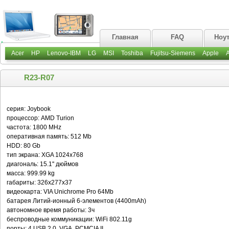
Главная
FAQ
Ноу
Acer
HP
Lenovo-IBM
LG
MSI
Toshiba
Fujitsu-Siemens
Apple
R23-R07
серия: Joybook
процессор: AMD Turion
частота: 1800 MHz
оперативная память: 512 Mb
HDD: 80 Gb
тип экрана: XGA 1024x768
диагональ: 15.1'' дюймов
масса: 999.99 kg
габариты: 326x277x37
видеокарта: VIA Unichrome Pro 64Mb
батарея Литий-ионный 6-элементов (4400mAh)
автономное время работы: 3ч
беспроводные коммуникации: WiFi 802.11g
порты: 4 USB 2.0, VGA, PCMCIA II,