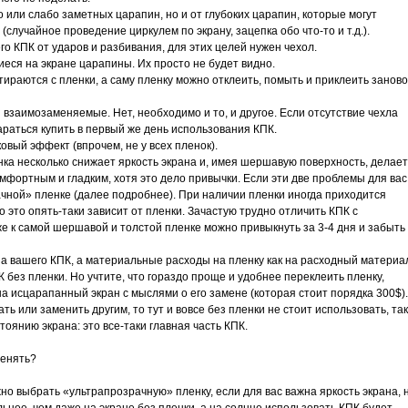
 или слабо заметных царапин, но и от глубоких царапин, которые могут
(случайное проведение циркулем по экрану, зацепка обо что-то и т.д.).
о КПК от ударов и разбивания, для этих целей нужен чехол.
еся на экране царапины. Их просто не будет видно.
ираются с пленки, а саму пленку можно отклеить, помыть и приклеить заново
и взаимозаменяемые. Нет, необходимо и то, и другое. Если отсутствие чехла
араться купить в первый же день использования КПК.
вый эффект (впрочем, не у всех пленок).
нка несколько снижает яркость экрана и, имея шершавую поверхность, делает
фортным и гладким, хотя это дело привычки. Если эти две проблемы для вас
чной» пленке (далее подробнее). При наличии пленки иногда приходится
о это опять-таки зависит от пленки. Зачастую трудно отличить КПК с
же к самой шершавой и толстой пленке можно привыкнуть за 3-4 дня и забыть
на вашего КПК, а материальные расходы на пленку как на расходный материа
К без пленки. Но учтите, что гораздо проще и удобнее переклеить пленку,
на исцарапанный экран с мыслями о его замене (которая стоит порядка 300$).
ть или заменить другим, то тут и вовсе без пленки не стоит использовать, так
тоянию экрана: это все-таки главная часть КПК.
менять?
но выбрать «ультрапрозрачную» пленку, если для вас важна яркость экрана, 