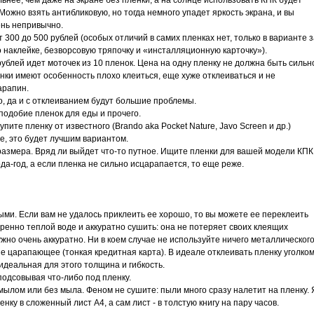
льнее, чем даже на экране без пленки, а на солнце использовать КПК будет
ожно взять антибликовую, но тогда немного упадет яркость экрана, и вы
ень непривычно.
300 до 500 рублей (особых отличий в самих пленках нет, только в варианте з
 наклейке, безворсовую тряпочку и «инсталляционную карточку»).
рублей идет моточек из 10 пленок. Цена на одну пленку не должна быть сильн
нки имеют особенность плохо клеиться, еще хуже отклеиваться и не
арапин.
о, да и с отклеиванием будут большие проблемы.
подобие пленок для еды и прочего.
пите пленку от известного (Brando aka Pocket Nature, Javo Screen и др.)
е, это будет лучшим вариантом.
азмера. Вряд ли выйдет что-то путное. Ищите пленки для вашей модели КПК
а-год, а если пленка не сильно исцарапается, то еще реже.
ми. Если вам не удалось приклеить ее хорошо, то вы можете ее переклеить
еренно теплой воде и аккуратно сушить: она не потеряет своих клеящих
ужно очень аккуратно. Ни в коем случае не используйте ничего металлического
не царапающее (тонкая кредитная карта). В идеале отклеивать пленку уголко
идеальная для этого толщина и гибкость.
 подсовывая что-либо под пленку.
мылом или без мыла. Феном не сушите: пыли много сразу налетит на пленку. 
ку в сложенный лист А4, а сам лист - в толстую книгу на пару часов.