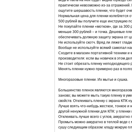
ведь и пыль на ней будет видна гораздо си
практически невозможно из-за отражений. М
ощутите шершавость пленки, что будет оч
Нормальная цена для пленки колеблется от 
500 рублей вы получите еще инструкцию по
Не покупайте пленки «мотком», где за 300 
меньше 300 рублей – и точка. Дешевые пле
обеспечивать должную защиту экрана от ц
Не используйте скотч. Вряд ли ляжет гладк
Вообще не используйте всякий самопал на
Сходите в магазин портативной техники и ку
производителя: если вы новичок в этом дел
Не стоит обрезать пленку неподходящего р
Менять пленки нужно примерно раз в полгод
Многоразовые пленки. Их мытье и сушка.
Большинство пленок являются многоразовы
заново; вы можете мыть такую пленку в ум
свойств. Отклеивать пленку с экрана КПК н
Лучше взять что-нибудь жесткое, тонкое и 
другой ненужной пленки для КПК: у пленки 
Отклеивать лучше всего с углов, аккуратно
Промыть можно аккуратно в теплой воде с 
сушу следующим образом: кладу мокрую плен