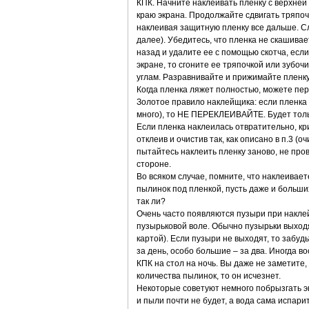
КПК. Начните наклеивать пленку с верхней 
краю экрана. Продолжайте сдвигать тряпоч
наклеивая защитную пленку все дальше. Сл
далее). Убедитесь, что пленка не скашивае
назад и удалите ее с помощью скотча, есл
экране, то сгоните ее тряпочкой или зубо
углам. Разравнивайте и прижимайте пленку
Когда пленка ляжет полностью, можете пере
Золотое правило наклейщика: если пленка н
много), то НЕ ПЕРЕКЛЕИВАЙТЕ. Будет толь
Если пленка наклеилась отвратительно, кри
отклеив и очистив так, как описано в п.3 
пытайтесь наклеить пленку заново, не пров
стороне.
Во всяком случае, помните, что наклеивает
пылинок под пленкой, пусть даже и больших
так ли?
Очень часто появляются пузыри при наклей
пузырьковой воле. Обычно пузырьки выходя
картой). Если пузыри не выходят, то забу
за день, особо большие – за два. Иногда 
КПК на стол на ночь. Вы даже не заметите,
количества пылинок, то он исчезнет.
Некоторые советуют немного побрызгать экр
и пыли почти не будет, а вода сама испарит