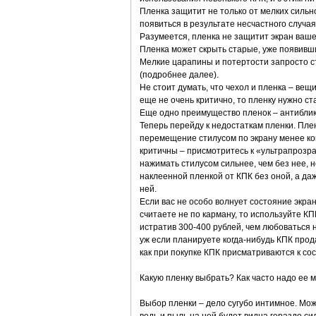
Пленка защитит не только от мелких сильно
появиться в результате несчастного случая 
Разумеется, пленка не защитит экран вашег
Пленка может скрыть старые, уже появивши
Мелкие царапины и потертости запросто ст
(подробнее далее).
Не стоит думать, что чехол и пленка – вещ
еще не очень критично, то пленку нужно ст
Еще одно преимущество пленок – антиблико
Теперь перейду к недостаткам пленки. Пле
перемещение стилусом по экрану менее ком
критичны – присмотритесь к «ультрапрозра
нажимать стилусом сильнее, чем без нее, н
наклеенной пленкой от КПК без оной, а да
ней.
Если вас не особо волнует состояние экра
считаете не по карману, то используйте КП
истратив 300-400 рублей, чем любоваться 
уж если планируете когда-нибудь КПК прода
как при покупке КПК присматриваются к сос
Какую пленку выбрать? Как часто надо ее 
Выбор пленки – дело сугубо интимное. Мож