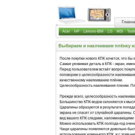
Главн
Acer
HP
Lenovo-IBM
LG
MSI
Tosh
Выбираем и наклеиваем плёнку н
После покупки нового КПК хочется, что бы е
Самая уязвимая деталь в КПК - экран, имен
Перед пользователем встаёт вопрос покупк
поговорим о целесообразности наклеивания
качественному наклеиванию плёнки.
Целесообразность наклеивания пленки. Пл
Прежде всего, целесообразность наклеива
Большинство КПК-водов склоняются к мысли
Царапины образуются в результате попада
экрана не спасет от случайной царапины. 
вид вашего КПК следами, напоминающими р
Можно использовать КПК полгода-год очень 
Чаще царапины появляются довольно быстр
использования новенького КПК, и с этим ни