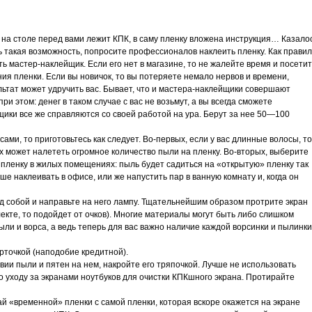
х, на столе перед вами лежит КПК, в саму пленку вложена инструкция… Казало
ь такая возможность, попросите профессионалов наклеить пленку. Как правил
ть мастер-наклейщик. Если его нет в магазине, то не жалейте время и посети
я пленки. Если вы новичок, то вы потеряете немало нервов и времени,
льтат может удручить вас. Бывает, что и мастера-наклейщики совершают
ри этом: денег в таком случае с вас не возьмут, а вы всегда сможете
щики все же справляются со своей работой на ура. Берут за нее 50—100
ами, то приготовьтесь как следует. Во-первых, если у вас длинные волосы, то
них может налететь огромное количество пыли на пленку. Во-вторых, выберите
пленку в жилых помещениях: пыль будет садиться на «открытую» пленку так
ше наклеивать в офисе, или же напустить пар в ванную комнату и, когда он
д собой и направьте на него лампу. Тщательнейшим образом протрите экран
екте, то подойдет от очков). Многие материалы могут быть либо слишком
ли и ворса, а ведь теперь для вас важно наличие каждой ворсинки и пылинки
рточкой (наподобие кредитной).
твии пыли и пятен на нем, накройте его тряпочкой. Лучше не использовать
о уходу за экранами ноутбуков для очистки КПКшного экрана. Протирайте
ай «временной» пленки с самой пленки, которая вскоре окажется на экране