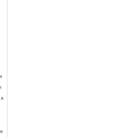
 о
л
 А
но