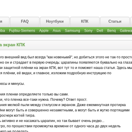
ая
FAQ
Ноутбуки
КПК
Статьи
iba
Fujitsu-Siemens
Apple
Asus
Samsung
Sony
Dell
Benq
Gatewa
а экран КПК
го внешний вид был всегда "как новенький", но добиться этого не так-то прост
но он и страдает в первую очередь: царапины появляются буквально на глаза
и защитной плёнки на экран КПК, вот тут то и поможет наша статья. Здесь м
 плёнки, её видах, и главное, изложим подробную инструкцию по
юсы и минусы.
ния пленки определяете только вы сами.
, что пленка все-таки нужна. Почему? Ответ прост.
ния мелкой пыли между стилусом и экраном. Даже ежеминутная протирка
Они могут быть и совершенно незаметными, а могут быть и жутко портящими
осчерк когтей тигра.
активно и не насажать царапин, но так бывает очень редко...
о, по прошествии промежутка времени от одного часа до двух недель
чего не поделать.