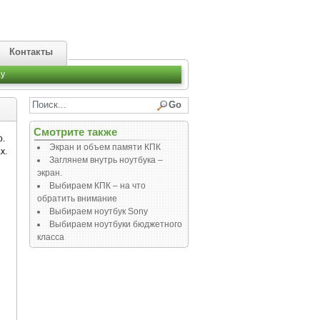
Контакты
y
Смотрите также
о.
Экран и объем памяти КПК
х.
Заглянем внутрь ноутбука –
ы
экран.
Выбираем КПК – на что
обратить внимание
Выбираем ноутбук Sony
Выбираем ноутбуки бюджетного
класса