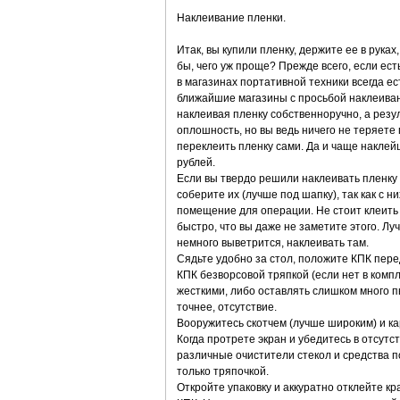
Наклеивание пленки.
Итак, вы купили пленку, держите ее в рука
бы, чего уж проще? Прежде всего, если ест
в магазинах портативной техники всегда ес
ближайшие магазины с просьбой наклеивани
наклеивая пленку собственноручно, а резу
оплошность, но вы ведь ничего не теряете п
переклеить пленку сами. Да и чаще наклей
рублей.
Если вы твердо решили наклеивать пленку с
соберите их (лучше под шапку), так как с 
помещение для операции. Не стоит клеить 
быстро, что вы даже не заметите этого. Луч
немного выветрится, наклеивать там.
Сядьте удобно за стол, положите КПК пере
КПК безворсовой тряпкой (если нет в компл
жесткими, либо оставлять слишком много пы
точнее, отсутствие.
Вооружитесь скотчем (лучше широким) и ка
Когда протрете экран и убедитесь в отсутс
различные очистители стекол и средства п
только тряпочкой.
Откройте упаковку и аккуратно отклейте кр