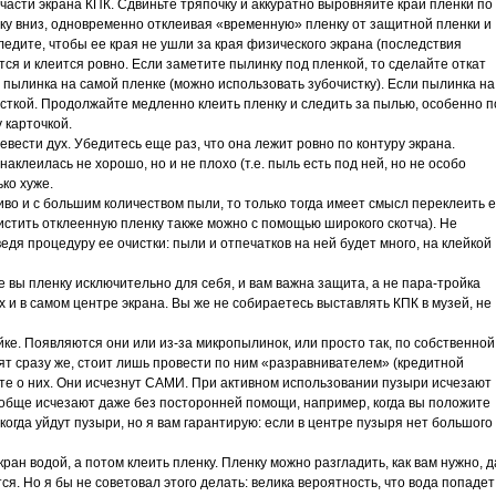
части экрана КПК. Сдвиньте тряпочку и аккуратно выровняйте край пленки по
ку вниз, одновременно отклеивая «временную» пленку от защитной пленки и
едите, чтобы ее края не ушли за края физического экрана (последствия
тся и клеится ровно. Если заметите пылинку под пленкой, то сделайте откат
и пылинка на самой пленке (можно использовать зубочистку). Если пылинка на
чисткой. Продолжайте медленно клеить пленку и следить за пылью, особенно п
 карточкой.
вести дух. Убедитесь еще раз, что она лежит ровно по контуру экрана.
аклеилась не хорошо, но и не плохо (т.е. пыль есть под ней, но не особо
ко хуже.
во и с большим количеством пыли, то только тогда имеет смысл переклеить е
(очистить отклеенную пленку также можно с помощью широкого скотча). Не
едя процедуру ее очистки: пыли и отпечатков на ней будет много, на клейкой
е вы пленку исключительно для себя, и вам важна защита, а не пара-тройка
 и в самом центре экрана. Вы же не собираетесь выставлять КПК в музей, не
ке. Появляются они или из-за микропылинок, или просто так, по собственной
т сразу же, стоит лишь провести по ним «разравнивателем» (кредитной
дьте о них. Они исчезнут САМИ. При активном использовании пузыри исчезают
вообще исчезают даже без посторонней помощи, например, когда вы положите
 когда уйдут пузыри, но я вам гарантирую: если в центре пузыря нет большого
ан водой, а потом клеить пленку. Пленку можно разгладить, как вам нужно, д
ся. Но я бы не советовал этого делать: велика вероятность, что вода попадет