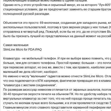
переключающие клавиши можно нажимать одним пальцем.
Однако есть у этого устройства и серьезный минус, из-за которого "Луч-80
стационарных условиях, где ее предпочитают заменять ее старшим братом, 
полноценной русской раскладки.
Объясняется это просто: 69-кнопочная, созданная для западного рынка, к
англоязычных пользователей, поэтому в трех верхних рядах у нее только 2
отправлена в четвертый ряд. Пожалуй, если бы не это, да не отсутствие Blu
было бы признать лучшей из представленных на данный момент на россий
Самая маленькая
SlimLine Micro for PDA iPAQ
Клавиатура - не мобильный телефон. И при ее выборе важно помнить, что 
больше, чем для сотового телефона. Простой пример: большая – это почти
при перевозке аппарат, но она же, вместе с тем, как правило, наиболее ун
маленькой же дела обстоят, наоборот.
Но именно к числу "маленьких" гаджетов можно отнести SlimLine Micro. Отл
что она подключается к КПК напрямую, фактически превращая его в клави
"клавиатура с жестким соединением".
По размерам аксессуар немногим отличается от экранных аналогов, поэтом
30-40 процентов скорости печати на обычном ПК. Но по удобству набора те
виртуальных клавиатур за счет того, что на ней гораздо проще печатать па
стучать по кнопкам лучше всего большими, и в этом проявляется сходство Sl
Главным минусом этого славного представителя карманной периферии явл