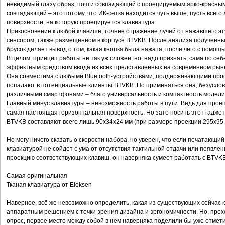
невидимый глазу образ, почти совпадающий с проецируемым ярко-красны
совпадающий – это потому, что ИК-сетка находится чуть выше, пусть всег
поверхности, на которую проецируется клавиатура.
Прикосновение к любой клавише, точнее отражение лучей от нажавшего э
сенсором, также размещенном в корпусе BTVKB. После анализа полученн
брусок делает вывод о том, какая кнопка была нажата, после чего с помощь
В целом, принцип работы не так уж сложен, но, надо признать, сама по се
эффектным средством ввода из всех представленных на современном рын
Она совместима с любыми Bluetooth-устройствами, поддерживающими профи
попадают в потенциальные клиенты BTVKB. Но применяться она, безусловн
различными смартфонами – благо универсальность и компактность модели
Главный минус клавиатуры – невозможность работы в пути. Ведь для про
самая настоящая горизонтальная поверхность. Но зато носить этот гадж
BTVKB составляют всего лишь 90x34x24 мм (при размере проекции 295х95 
Не могу ничего сказать о скорости набора, но уверен, что если печатающи
клавиатурой не сойдет с ума от отсутствия тактильной отдачи или появле
проекцию соответствующих клавиш, он наверняка сумеет работать с BTVKB,
Самая оригинальная
Тканая клавиатура от Eleksen
Наверное, всё же невозможно определить, какая из существующих сейчас
аппаратным решением с точки зрения дизайна и эргономичности. Но, про
опрос, первое место между собой в нем наверняка поделили бы уже отметив