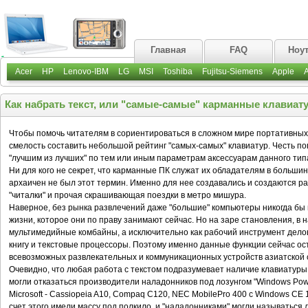
Главная
FAQ
Ноу
Acer
HP
Lenovo-IBM
LG
MSI
Toshiba
Fujitsu-Siemens
Apple
Как набрать текст, или "самые-самые" карманные клавиат
Чтобы помочь читателям в сориентироваться в сложном мире портативных 
смелость составить небольшой рейтинг "самых-самых" клавиатур. Честь по
"лучшим из лучших" по тем или иным параметрам аксессуарам данного типа
Ни для кого не секрет, что карманные ПК служат их обладателям в большинс
архаичен не был этот термин. Именно для нее создавались и создаются р
"читалки" и прочая скрашивающая поездки в метро мишура.
Наверное, без рынка развлечений даже "большие" компьютеры никогда бы 
жизни, которое они по праву занимают сейчас. Но на заре становления, в н
мультимедийные комбайны, а исключительно как рабочий инструмент дело
книгу и текстовые процессоры. Поэтому именно данные функции сейчас ос
всевозможных развлекательных и коммуникационных устройств азиатской 
Очевидно, что любая работа с текстом подразумевает наличие клавиатуры.
могли отказаться производители наладонников под лозунгом "Windows Pow
Microsoft - Cassiopeia A10, Compaq C120, NEC MobilePro 400 с Windows CE 1
счет этого имели массу под полкило, и "наладонниками" могли называться 