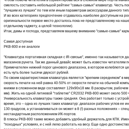
Чтобы помочь читателям в сориентироваться в сложном мире портативных 
смелость составить небольшой рейтинг "самых-самых" клавиатур. Честь по
"лучшим из лучших" по тем или иным параметрам аксессуарам данного тип
И во всех категориях предпочтение отдавалось наиболее доступным на рос
оригинальности первое место досталось пока не представленному на наше
отдельному гаджету, а целой технологии).
Итак, дамы и господа, представляем вашему вниманию "самые-самые" кар
Самая доступная
PKB-800 и ее аналоги
"Клавиатура портативная складная с IR-связью", именно так называется д
магазинов рунета. Так же данный девайс может быть известен читателям п
Примечателен нижний порог ценового диапазона, в котором колеблются цен
есть чуть более тысячи двухсот рублей.
По своим характеристикам клавиатура является "крепким середняком" в м
скорость печати на ней равна 40-50% от скорости печати на обычной ком
книжки в сложенном виде составляют 129x90x18 мм. В раскрытом, рабочем 
мм). Жить на одной литиевой "таблетке" CR2032 РКВ-800 может около 500 
Универсальность клавиатуры также средняя. Она работает только с устро
время, это – одна из лучших таких клавиатур: диапазон рабочих углов ее 
130 градусов, а устанавливаться он может в 8 (!) разных положениях – сп
нестандартным расположением ИК-портов.
В плюсы PKB-800 также можно добавить удобный держатель для КПК. Именн
"походных" условиях, и с ней легко работать на весу. Еще одно достоинств