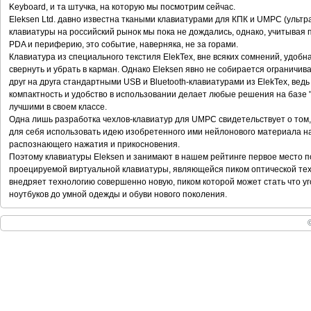
Keyboard, и та штучка, на которую мы посмотрим сейчас.
Eleksen Ltd. давно известна ткаными клавиатурами для КПК и UMPC (ультр
клавиатуры на российский рынок мы пока не дождались, однако, учитывая 
PDA и периферию, это событие, наверняка, не за горами.
Клавиатура из специального текстиля ElekTex, вне всяких сомнений, удобна
свернуть и убрать в карман. Однако Eleksen явно не собирается ограничи
друг на друга стандартными USB и Bluetooth-клавиатурами из ElekTex, ведь
компактность и удобство в использовании делает любые решения на базе 
лучшими в своем классе.
Одна лишь разработка чехлов-клавиатур для UMPC свидетельствует о том,
для себя использовать идею изобретенного ими нейлонового материала на 
распознающего нажатия и прикосновения.
Поэтому клавиатуры Eleksen и занимают в нашем рейтинге первое место по
проецируемой виртуальной клавиатуры, являющейся пиком оптической техн
внедряет технологию совершенно новую, пиком которой может стать что у
ноутбуков до умной одежды и обуви нового поколения.