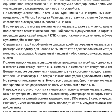
единственное, что утяжеляло КПК, поэтому мы с благодарностью принимае
уменьшившего как размеры, так и вес этих устройств.
Но клавиатуры оказались не вечны. Конкуренция на рынке карманных комп
ввода помогло Microsoft вслед за Palm сделать ставку на развитие бескла
составляют львиную долю мирового рынка КПК.
В то же время, отсутствие механических клавиатур, даже в случае их заме
пользователя возможности полноценной работы с документами на карманн
переводит даже самый мощный КПК из престижного класса мини-ноутбуков
мультимедийных плееров.
Справиться с такой проблемой не слишком удобные экранные клавиатуры м
размером с кредитку для набора больших текстов десятипальцевым методо
молочного шоколада. А медленный и нудный набор стилусом ужасно надое
знаков.
Поэтому выпуск клавиатурных девайсов продолжается и сейчас - среди н
выставке CeBIT коммуникатор HTC Hermes. Но Hermes и его конкуренты, как
Большинство же современных наладонников не в состоянии предоставить 
встроенные клавиатуры не всегда оказываются удобны, увеличивая к тому 
Но выход из положения есть. Нужно всего лишь приобрести внешнюю клавиа
периферии не всегда успевает за новыми веяниями в мире КПК.
И прежде всего это относится к типам связи, используемым клавиатурами д
КПК с популярным и постепенно вытесняющим инфракрасные порты Blueto
доступными на данный момент клавиатурами с ИК-связью. В свою очередь
Bluetooth, имеет очень низкие шансы насладиться таким чудом техники, как B
пойдет ниже.