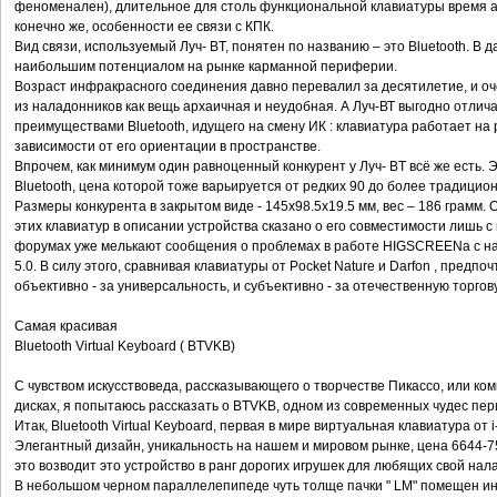
феноменален), длительное для столь функциональной клавиатуры время ав
конечно же, особенности ее связи с КПК.
Вид связи, используемый Луч- BT, понятен по названию – это Bluetooth. В
наибольшим потенциалом на рынке карманной периферии.
Возраст инфракрасного соединения давно перевалил за десятилетие, и оч
из наладонников как вещь архаичная и неудобная. А Луч-ВТ выгодно отлич
преимуществами Bluetooth, идущего на смену ИК : клавиатура работает на 
зависимости от его ориентации в пространстве.
Впрочем, как минимум один равноценный конкурент у Луч- BT всё же есть
Bluetooth, цена которой тоже варьируется от редких 90 до более традицио
Размеры конкурента в закрытом виде - 145x98.5x19.5 мм, вес – 186 грамм
этих клавиатур в описании устройства сказано о его совместимости лишь с
форумах уже мелькают сообщения о проблемах в работе HIGSCREENа с н
5.0. В силу этого, сравнивая клавиатуры от Pocket Nature и Darfon , предпо
объективно - за универсальность, и субъективно - за отечественную торгов
Самая красивая
Bluetooth Virtual Keyboard ( BTVKB)
С чувством искусствоведа, рассказывающего о творчестве Пикассо, или ком
дисках, я попытаюсь рассказать о BTVKB, одном из современных чудес пе
Итак, Bluetooth Virtual Keyboard, первая в мире виртуальная клавиатура от i-
Элегантный дизайн, уникальность на нашем и мировом рынке, цена 6644-7
это возводит это устройство в ранг дорогих игрушек для любящих свой на
В небольшом черном параллелепипеде чуть толще пачки " LM" помещен 