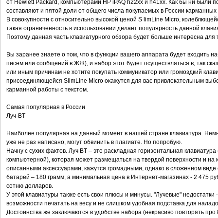
от Hewlett Packard, компьютерами HP iPAQ h22xx и h41xx. Как бы ни были 
составляют и пятой доли от общего числа покупаемых в России карманных
В совокупности с относительно высокой ценой S limLine Micro, колеблюще
такая ограниченность в использовании делает популярность данной клави
Поэтому данная часть клавиатурного обзора будет больше интересна для т
Вы заранее знаете о том, что в функции вашего аппарата будет входить н
писем или сообщений в ЖЖ), и набор этот будет осуществляться в, так ска
или иным причинам не хотите покупать коммуникатор или громоздкий клави
присоединяющейся SlimLine Micro окажутся для вас привлекательным вы
карманной работы с текстом.
Самая популярная в России
Луч-BT
Наиболее популярная на данный момент в нашей стране клавиатура. Немн
уже не раз написано, могут обвинить в плагиате. Но попробую.
Начну с сухих фактов. Луч BT – это раскладная горизонтальная клавиатура
компьютерной), которая может размещаться на твердой поверхности и на к
описанными аксессуарами, кажутся громадными, однако в сложенном виде 
батарей – 180 грамм, а минимальная цена в Интернет-магазинах - 2 475 ру
сотню долларов.
У этой клавиатуры также есть свои плюсы и минусы. "Лучевые" недостатки 
возможности печатать на весу и не слишком удобная подставка для наладо
Достоинства же заключаются в удобстве набора (некрасиво повторять про 