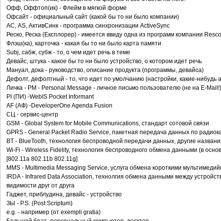
Офф, Оффтоп(ик) - Флейм в мягкой форме
Офсайт - официальный сайт (какой бы то ни было компании)
АС, AS, АктивСинк - программа синхронизации ActiveSync
Реско, Реска (Експлорер) - имеется ввиду одна из программ компании Resco
Флэш(ка), карточка - какая бы то ни было карта памяти
Subj, сабж, субж - то, о чем идет речь в теме
Девайс, штука - какое бы то ни было устройство, о котором идет речь
Мануал, дока - руководство, описание продукта (программы, девайса)
Дефолт, дефолтный - то, что идет по умолчанию (настройки, какие-нибудь а
Личка - PM - Personal Message - личное письмо пользователю (не на E-Mail!
PI (ПИ) -WebIS Pocket Informant
AF (АФ) -DeveloperOne Agenda Fusion
СЦ - сервис-центр
GSM - Global System for Mobile Communications, стандарт сотовой связи
GPRS - General Packet Radio Service, пакетная передача данных по радиок
BT - BlueTooth, технология беспроводной передачи данных, другие названия:
Wi-Fi - Wireless Fidelity, технология беспроводного обмена данными (в осн
[802.11a 802.11b 802.11g]
MMS - Multimedia Messaging Service, услуга обмена короткими мультимед
IRDA - Infrared Data Association, технолгия обмена данными между устройс
видимости друг от друга
Гаджет, приблудина, девайс - устройство
ЗЫ - P.S. (Post Scriptum)
e.g. - например (от exempli gratia)