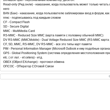
Большой брат- персональный компьютер, десктоп.
Read-only (Рид онли) - наказание, когда пользователь может только читат
него
BAN (Бан) - наказание, когда пользователю заблокирован вход в форум, как
ппкс - подписываюсь под каждым словом
CF - Compact Flash
SD - Secure Digital
MMC - MultiMedia Card
RS-MMC - Reduced Size MMC (карта памяти с половину обычной MMC)
DV RS-MMC (MMCMobile) - Dual Voltage Reduced Size MMC (RS-MMC карта
CF, SD, MMC, RS-MMC, DV RS-MMC - все это типы карт памяти
PIM - Personal Information Manager (Microsoft Outlook и ему подобные орган
GPS - Global Positioning System (система определения местоположения пр
etc. ( от лат. - et cetera) - итд.
OBEX (OBject EXchange) - протокол обмена
ОПСОС - ОПератор СОтовой Связи