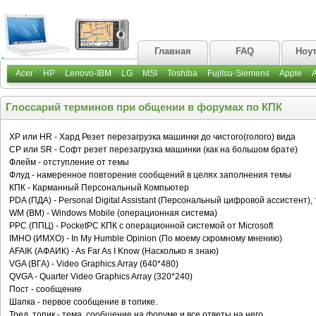
Главная
FAQ
Ноу
Acer
HP
Lenovo-IBM
LG
MSI
Toshiba
Fujitsu-Siemens
Apple
Глоссарий терминов при общении в форумах по КПК
ХР или HR - Хард Резет перезагрузка машинки до чистого(голого) вида
СР или SR - Софт резет перезагрузка машинки (как на большом брате)
Флейм - отступление от темы
Флуд - намеренное повторение сообщений в целях заполнения темы
КПК - Карманный Персональный Компьютер
PDA (ПДА) - Personal Digital Assistant (Персональный цифровой ассистент), 
WM (ВМ) - Windows Mobile (операционная система)
PPC (ППЦ) - PocketPC КПК с операционной системой от Microsoft
IMHO (ИМХО) - In My Humble Opinion (По моему скромному мнению)
AFAIK (АФАИК) - As Far As I Know (Насколько я знаю)
VGA (ВГА) - Video Graphics Array (640*480)
QVGA - Quarter Video Graphics Array (320*240)
Пост - сообщение
Шапка - первое сообщение в топике.
Тред, топик - тема, сообщение на форуме и все ответы на него.