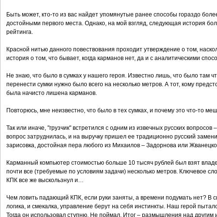
Быть может, кто-то из вас найдет упомянутые ранее способы гораздо бол
достойными первого места. Однако, на мой взгляд, следующая история бол
рейтинга.
Красной нитью данного повествования проходит утверждение о том, наскол
история о том, что бывает, когда карманов нет, да и с аналитическими спо
Не знаю, что было в сумках у нашего героя. Известно лишь, что было там ч
перенести сумки нужно было всего на несколько метров. А тот, кому предс
была начисто лишена карманов.
Повторюсь, мне неизвестно, что было в тех сумках, и почему это что-то м
Так или иначе, "грузчик" встретился с одним из извечных русских вопросов –
вопрос затруднилась, и на выручку пришел ее традиционно русский замени
зарисовка, достойная пера любого из Михаилов – Задорнова или Жванецко
Карманный компьютер стоимостью больше 10 тысяч рублей был взят владел
почти все (требуемые по условиям задачи) несколько метров. Ключевое слов
КПК все же выскользнул и…
Чем ловить падающий КПК, если руки заняты, а времени подумать нет? В с
логика, и смекалка, управление берут на себя инстинкты. Наш герой пытал
Тогда он использовал ступню. Не поймал. Итог – размышления над другим и