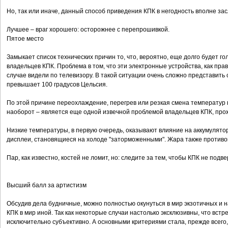
Но, так или иначе, данный способ приведения КПК в негодность вполне за
Лучшее – враг хорошего: осторожнее с перепрошивкой.
Пятое место
Замыкает список технических причин то, что, вероятно, еще долго будет го
владельцев КПК. Проблема в том, что эти электронные устройства, как прав
случае видели по телевизору. В такой ситуации очень сложно представить 
превышает 100 градусов Цельсия.
По этой причине переохлаждение, перегрев или резкая смена температур 
наоборот – является еще одной извечной проблемой владельцев КПК, про
Низкие температуры, в первую очередь, оказывают влияние на аккумулято
дисплеи, становящиеся на холоде "заторможенными". Жара также противо
Пар, как известно, костей не ломит, но: следите за тем, чтобы КПК не под
Высший балл за артистизм
Обсудив дела будничные, можно полностью окунуться в мир экзотичных и 
КПК в мир иной. Так как некоторые случаи настолько эксклюзивны, что вст
исключительно субъективно. А основными критериями стала, прежде всего