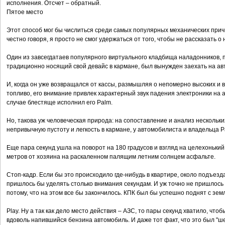
исполнения. Отсчет – обратный.
Пятое место
Этот способ мог бы числиться среди самых популярных механических причи
честно говоря, я просто не смог удержаться от того, чтобы не рассказать о 
Один из завсегдатаев популярного виртуального кладбища наладонников, 
традиционно носящий свой девайс в кармане, был вынужден заехать на ав
И, когда он уже возвращался от кассы, размышляя о непомерно высоких и
топливо, его внимание привлек характерный звук падения электроники на 
случае блестяще исполнил его Palm.
Но, такова уж человеческая природа: на сопоставление и анализ нескольких
непривычную пустоту и легкость в кармане, у автомобилиста и владельца 
Еще пара секунд ушла на поворот на 180 градусов и взгляд на целехонький
метров от хозяина на раскаленном палящим летним солнцем асфальте.
Стоп-кадр. Если бы это происходило где-нибудь в квартире, около подъезд
пришлось бы уделять столько внимания секундам. И уж точно не пришлось 
потому, что на этом все бы закончилось. КПК был бы успешно поднят с зем
Play. Ну а так как дело место действия – АЗС, то пары секунд хватило, ч
вдоволь напившийся бензина автомобиль. И даже тот факт, что это был "ш