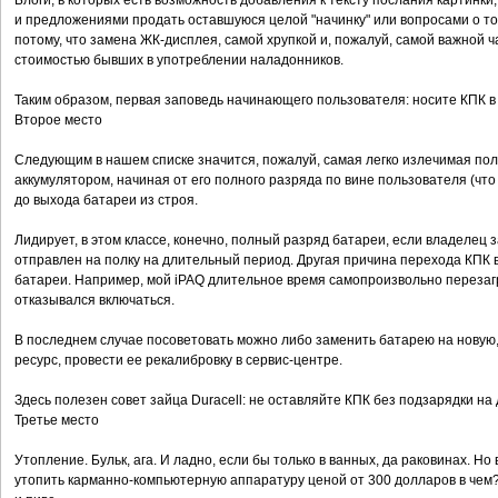
Блоги, в которых есть возможность добавления к тексту послания картинк
и предложениями продать оставшуюся целой "начинку" или вопросами о том
потому, что замена ЖК-дисплея, самой хрупкой и, пожалуй, самой важной ч
стоимостью бывших в употреблении наладонников.
Таким образом, первая заповедь начинающего пользователя: носите КПК 
Второе место
Следующим в нашем списке значится, пожалуй, самая легко излечимая пол
аккумулятором, начиная от его полного разряда по вине пользователя (чт
до выхода батареи из строя.
Лидирует, в этом классе, конечно, полный разряд батареи, если владелец
отправлен на полку на длительный период. Другая причина перехода КПК 
батареи. Например, мой iPAQ длительное время самопроизвольно перезаг
отказывался включаться.
В последнем случае посоветовать можно либо заменить батарею на новую,
ресурс, провести ее рекалибровку в сервис-центре.
Здесь полезен совет зайца Duracell: не оставляйте КПК без подзарядки на
Третье место
Утопление. Бульк, ага. И ладно, если бы только в ванных, да раковинах. Н
утопить карманно-компьютерную аппаратуру ценой от 300 долларов в чем? В