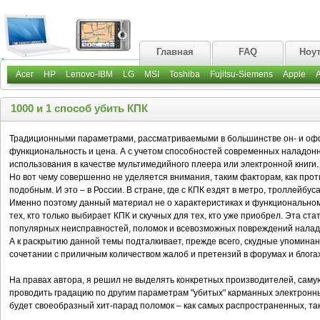
Главная
FAQ
Ноу
Acer
HP
Lenovo-IBM
LG
MSI
Toshiba
Fujitsu-Siemens
Apple
1000 и 1 способ убить КПК
Традиционными параметрами, рассматриваемыми в большинстве он- и офф
функциональность и цена. А с учетом способностей современных наладонн
использования в качестве мультимедийного плеера или электронной книги.
Но вот чему совершенно не уделяется внимания, таким факторам, как про
подобным. И это – в России. В стране, где с КПК ездят в метро, троллейбус
Именно поэтому данный материал не о характеристиках и функциональном 
тех, кто только выбирает КПК и скучных для тех, кто уже приобрел. Эта ст
популярных неисправностей, поломок и всевозможных повреждений налад
А к раскрытию данной темы подталкивает, прежде всего, скудные упоминан
сочетании с приличным количеством жалоб и претензий в форумах и блогах
На правах автора, я решил не выделять конкретных производителей, сам
проводить градацию по другим параметрам "убитых" карманных электронных
будет своеобразный хит-парад поломок – как самых распространенных, так