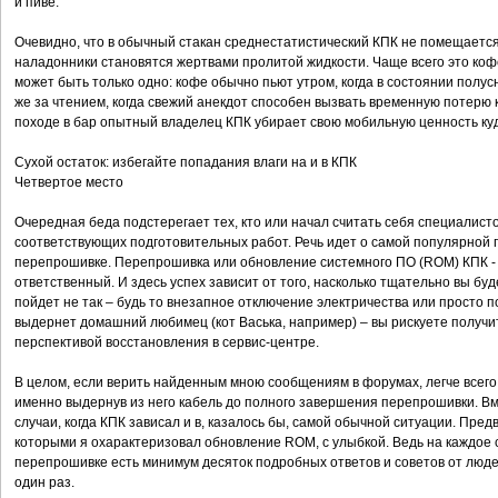
и пиве.
Очевидно, что в обычный стакан среднестатистический КПК не помещается.
наладонники становятся жертвами пролитой жидкости. Чаще всего это кофе
может быть только одно: кофе обычно пьют утром, когда в состоянии полу
же за чтением, когда свежий анекдот способен вызвать временную потерю к
походе в бар опытный владелец КПК убирает свою мобильную ценность ку
Сухой остаток: избегайте попадания влаги на и в КПК
Четвертое место
Очередная беда подстерегает тех, кто или начал считать себя специалист
соответствующих подготовительных работ. Речь идет о самой популярной 
перепрошивке. Перепрошивка или обновление системного ПО (ROM) КПК - 
ответственный. И здесь успех зависит от того, насколько тщательно вы буд
пойдет не так – будь то внезапное отключение электричества или просто пот
выдернет домашний любимец (кот Васька, например) – вы рискуете получ
перспективой восстановления в сервис-центре.
В целом, если верить найденным мною сообщениям в форумах, легче всего
именно выдернув из него кабель до полного завершения перепрошивки. Вм
случаи, когда КПК зависал и в, казалось бы, самой обычной ситуации. Предв
которыми я охарактеризовал обновление ROM, с улыбкой. Ведь на каждое 
перепрошивке есть минимум десяток подробных ответов и советов от люд
один раз.