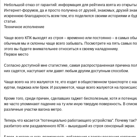
Небольшой отказ от гарантий: информация для рейтинга взята из открыт
Интернет-форумов, да и просто получена от друзей, знакомых, друзей зна
искреннюю благодарность всем тем, кто поделился своими историями и буду
статье.
Техничное исполнение
Чаще всего КПК выходят из строя – временно или постоянно – в самых обыч
обычным мы и склонны чаще всего забывать. Посмотрите на пять самых п
этого вы будете внимательнее относиться к своему наладоннику.
Первое место
Согласно доступной мне статистике, самая распространенная причина поло
них садятся, наступают или давят любым другим доступным способом.
Чаще всего на это жалуются те, кто ездит в общественном транспорте с н
куртки, пиджака или брюк. И разумеется, чаще всего жалуются на происшест
Кроме того, среди причин, сделавших гаджет бесполезным, хотя и потенц
же часто упоминают падение на ту или иную твердую поверхность. В списк
различные участки вагона метро.
Теперь что касается "потенциально работающего устройства". Почему так? 
разбитого или раздавленного КПК – вышедший из строя сенсорный экран.