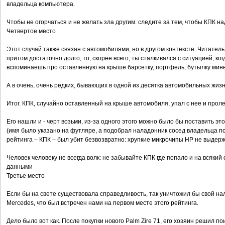
владельца компьютера.
Чтобы не огорчаться и не желать зла другим: следите за тем, чтобы КПК н
Четвертое место
Этот случай также связан с автомобилями, но в другом контексте. Читатель,
притом достаточно долго, то, скорее всего, ты сталкивался с ситуацией, ко
вспоминаешь про оставленную на крыше барсетку, портфель, бутылку мине
А в очень, очень редких, бывающих в одной из десятка автомобильных жиз
Итог. КПК, случайно оставленный на крыше автомобиля, упал с нее и прол
Его нашли и - черт возьми, из-за одного этого можно было бы поставить эт
(имя было указано на футляре, а подобрал наладонник сосед владельца по 
рейтинга – КПК – был убит безвозвратно: хрупкие микрочипы HP не выдерж
Человек человеку не всегда волк: не забывайте КПК где попало и на всякий
данными
Третье место
Если бы на свете существовала справедливость, так уничтожил бы свой н
Mercedes, что был встречен нами на первом месте этого рейтинга.
Дело было вот как. После покупки нового Palm Zire 71, его хозяин решил по