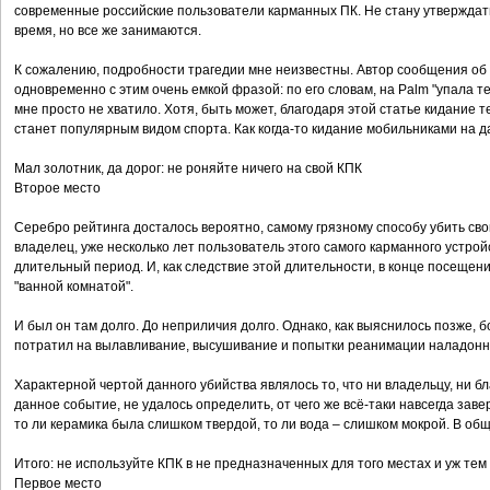
современные российские пользователи карманных ПК. Не стану утверждать
время, но все же занимаются.
К сожалению, подробности трагедии мне неизвестны. Автор сообщения об
одновременно с этим очень емкой фразой: по его словам, на Palm "упала т
мне просто не хватило. Хотя, быть может, благодаря этой статье кидание 
станет популярным видом спорта. Как когда-то кидание мобильниками на д
Мал золотник, да дорог: не роняйте ничего на свой КПК
Второе место
Серебро рейтинга досталось вероятно, самому грязному способу убить св
владелец, уже несколько лет пользователь этого самого карманного устройс
длительный период. И, как следствие этой длительности, в конце посещени
"ванной комнатой".
И был он там долго. До неприличия долго. Однако, как выяснилось позже, 
потратил на вылавливание, высушивание и попытки реанимации наладонни
Характерной чертой данного убийства являлось то, что ни владельцу, ни 
данное событие, не удалось определить, от чего же всё-таки навсегда зав
то ли керамика была слишком твердой, то ли вода – слишком мокрой. В общ
Итого: не используйте КПК в не предназначенных для того местах и уж тем 
Первое место