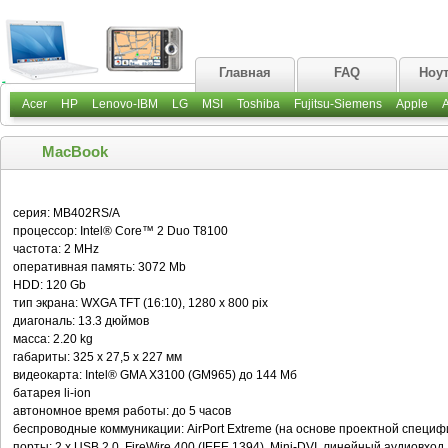
Главная
FAQ
Ноу
Acer
HP
Lenovo-IBM
LG
MSI
Toshiba
Fujitsu-Siemens
Apple
MacBook
серия: MB402RS/A
процессор: Intel® Core™ 2 Duo T8100
частота: 2 MHz
оперативная память: 3072 Mb
HDD: 120 Gb
тип экрана: WXGA TFT (16:10), 1280 x 800 pix
диагональ: 13.3 дюймов
масса: 2.20 kg
габариты: 325 х 27,5 х 227 мм
видеокарта: Intel® GMA X3100 (GM965) до 144 Mб
батарея li-ion
автономное время работы: до 5 часов
беспроводные коммуникации: AirPort Extreme (на основе проектной специфи
порты: 2 х USB 2.0, FireWire 400 (IEEE 1394), Mini-DVI, линейный аудиовхо