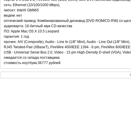
сеть: Ethernet (10/100/1000 Mbps),
чипсет: Intel® GM965
модем: нет
оптический привод: Комбинированный дисковод (DVD-ROM/CD-RW) со щеле
аудиокарта: 16-битный звук CD-качества
ПО: Apple Mac OS X 10.5 Leopard
гарантия: 1 год
прочее: A/V (Composite), Audio - Line In (1/8" Mini), Audio - Line Out (1/8" Mini),
RJ45 Twisted-Pair (XBaseT), FireWire 400/IEEE 1394 - 6 pin, FireWire 800/IEEE 
USB - Universal Serial Bus 2.0, Video - 15 pin High-Density D-shell (VGA), Video
ожидается со склада поставщика
стоимость ноутбука:36777 рублей