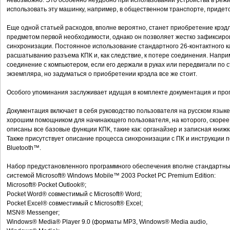
невозможно. Это особенно неудобно при использовании устройства в режиме
использовать эту машинку, например, в общественном транспорте, придет
Еще одной статьей расходов, вполне вероятно, станет приобретение крэдл
предметом первой необходимости, однако он позволяет жестко зафиксиро
синхронизации. Постоянное использование стандартного 26-контактного к
расшатыванию разъема КПК и, как следствие, к потере соединения. Напри
соединение с компьютером, если его держали в руках или передвигали по с
экземпляра, но задуматься о приобретении крэдла все же стоит.
Особого упоминания заслуживает идущая в комплекте документация и про
Документация включает в себя руководство пользователя на русском языке
хорошим помощником для начинающего пользователя, на которого, скорее 
описаны все базовые функции КПК, такие как: органайзер и записная книжка
Также присутствует описание процесса синхронизации с ПК и инструкции 
Bluetooth™.
Набор предустановленного программного обеспечения вполне стандартны
системой Microsoft® Windows Mobile™ 2003 Pocket PC Premium Edition:
Microsoft® Pocket Outlook®;
Pocket Word® совместимый с Microsoft® Word;
Pocket Excel® совместимый с Microsoft® Excel;
MSN® Messenger;
Windows® Media® Player 9.0 (форматы MP3, Windows® Media audio,