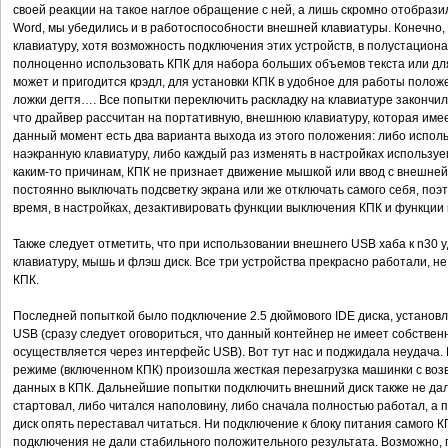
своей реакции на такое наглое обращение с ней, а лишь скромно отобрази
Word, мы убедились и в работоспособности внешней клавиатуры. Конечно, 
клавиатуру, хотя возможность подключения этих устройств, в полустацион
полноценно использовать КПК для набора больших объемов текста или для
может и пригодится крэдл, для установки КПК в удобное для работы полож
ложки дегтя…. Все попытки переключить раскладку на клавиатуре закончили
что драйвер рассчитан на портативную, внешнюю клавиатуру, которая имеет
данный момент есть два варианта выхода из этого положения: либо исполь
наэкранную клавиатуру, либо каждый раз изменять в настройках используе
каким-то причинам, КПК не признает движение мышкой или ввод с внешней 
постоянно выключать подсветку экрана или же отключать самого себя, по
время, в настройках, дезактивировать функции выключения КПК и функции
Также следует отметить, что при использовании внешнего USB хаба к n30 
клавиатуру, мышь и флэш диск. Все три устройства прекрасно работали, н
КПК.
Последней попыткой было подключение 2.5 дюймового IDE диска, установ
USB (сразу следует оговориться, что данный контейнер не имеет собственн
осуществляется через интерфейс USB). Вот тут нас и поджидала неудача. 
режиме (включенном КПК) произошла жесткая перезагрузка машинки с возв
данных в КПК. Дальнейшие попытки подключить внешний диск также не дал
стартовал, либо читался наполовину, либо сначала полностью работал, а
диск опять переставал читаться. Ни подключение к блоку питания самого 
подключения не дали стабильного положительного результата. Возможно, п