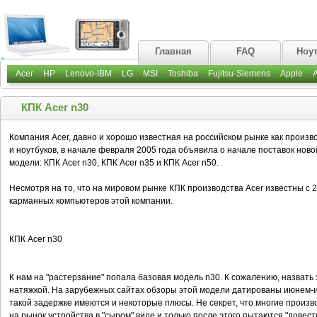
Главная
FAQ
Ноу
Acer
HP
Lenovo-IBM
LG
MSI
Toshiba
Fujitsu-Siemens
Apple
КПК Acer n30
Компания Acer, давно и хорошо известная на российском рынке как произ
и ноутбуков, в начале февраля 2005 года объявила о начале поставок ново
модели: КПК Acer n30, КПК Acer n35 и КПК Acer n50.
Несмотря на то, что на мировом рынке КПК производства Acer известны с 2
карманных компьютеров этой компании.
КПК Acer n30
К нам на "растерзание" попала базовая модель n30. К сожалению, назвать
натяжкой. На зарубежных сайтах обзоры этой модели датированы июнем-ию
такой задержке имеются и некоторые плюсы. Не секрет, что многие произво
на рынок устройства в "сыром" виде и только после этого пытаются "довести