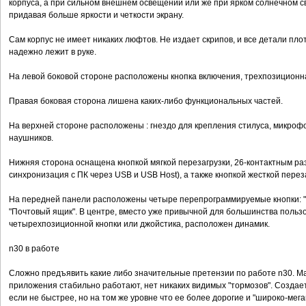
корпуса, а при сильном внешнем освещении или же при ярком солнечном с
придавая больше яркости и четкости экрану.
Сам корпус не имеет никаких люфтов. Не издает скрипов, и все детали пло
надежно лежит в руке.
На левой боковой стороне расположены кнопка включения, трехпозиционна
Правая боковая сторона лишена каких-либо функциональных частей.
На верхней стороне расположены : гнездо для крепления стилуса, микроф
наушников.
Нижняя сторона оснащена кнопкой мягкой перезагрузки, 26-контактным ра
синхронизация с ПК через USB и USB Host), а также кнопкой жесткой перез
На передней панели расположены четыре перепрограммируемые кнопки: "Дн
"Почтовый ящик". В центре, вместо уже привычной для большинства поль
четырехпозиционной кнопки или джойстика, расположен динамик.
n30 в работе
Сложно предъявить какие либо значительные претензии по работе n30. М
приложения стабильно работают, нет никаких видимых "тормозов". Создает
если не быстрее, но на том же уровне что ее более дорогие и "широко-мега