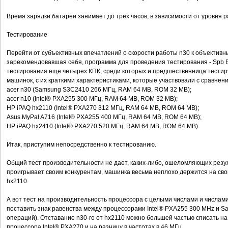
Время зарядки батареи занимает до трех часов, в зависимости от уровня р
Тестирование
Перейти от субъективных впечатлений о скорости работы n30 к объекти
зарекомендовавшая себя, программа для проведения тестирования - Spb 
тестирования еще четырех КПК, среди которых и предшественница тестир
машинок, с их краткими характеристиками, которые участвовали с сравнени
acer n30 (Samsung S3C2410 266 MГц, RAM 64 MB, ROM 32 MB);
acer n10 (Intel® PXA255 300 МГц, RAM 64 MB, ROM 32 MB);
HP iPAQ hx2110 (Intel® PXA270 312 МГц, RAM 64 MB, ROM 64 MB);
Asus MyPal A716 (Intel® PXA255 400 МГц, RAM 64 MB, ROM 64 MB);
HP iPAQ hx2410 (Intel® PXA270 520 МГц, RAM 64 MB, ROM 64 MB).
Итак, приступим непосредственно к тестированию.
Общий тест производительности не дает, каких-либо, ошеломляющих резуль
проигрывает своим конкурентам, машинка весьма неплохо держится на свои
hx2110.
А вот тест на производительность процессора с целыми числами и числам
поставить знак равенства между процессорами Intel® PXA255 300 MHz и S
операций). Отставание n30-го от hx2110 можно большей частью списать на
процессора Intel® PXA270 и на разницу в частотах в 46 MГц.