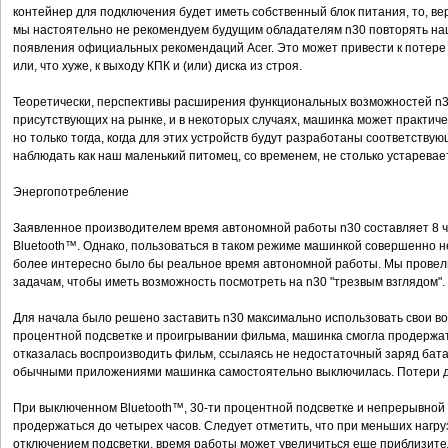
контейнер для подключения будет иметь собственный блок питания, то, вер
мы настоятельно не рекомендуем будущим обладателям n30 повторять на
появления официальных рекомендаций Acer. Это может привести к потере д
или, что хуже, к выходу КПК и (или) диска из строя.
Теоретически, перспективы расширения функциональных возможностей n3
присутствующих на рынке, и в некоторых случаях, машинка может практиче
но только тогда, когда для этих устройств будут разработаны соответству
наблюдать как наш маленький питомец, со временем, не столько устаревае
Энергопотребление
Заявленное производителем время автономной работы n30 составляет 8 ч
Bluetooth™. Однако, пользоваться в таком режиме машинкой совершенно не
более интересно было бы реальное время автономной работы. Мы провели
задачам, чтобы иметь возможность посмотреть на n30 "трезвым взглядом".
Для начала было решено заставить n30 максимально использовать свои во
процентной подсветке и проигрывании фильма, машинка смогла продержать
отказалась воспроизводить фильм, ссылаясь не недостаточный заряд бата
обычными приложениями машинка самостоятельно выключилась. Потери 
При выключенном Bluetooth™, 30-ти процентной подсветке и непрерывной
продержаться до четырех часов. Следует отметить, что при меньших нагру
отключением подсветки, время работы может увеличиться еще приблизител