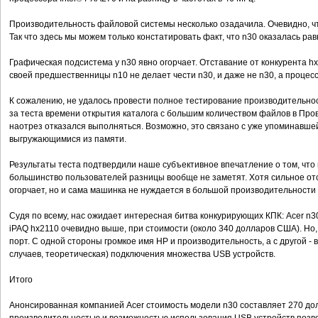
Производительность файловой системы несколько озадачила. Очевидно, что
Так что здесь мы можем только констатировать факт, что n30 оказалась рав
Графическая подсистема у n30 явно огорчает. Отставание от конкурента h
своей предшественницы n10 не делает чести n30, и даже не n30, а проце
К сожалению, не удалось провести полное тестирование производительност
за теста времени открытия каталога с большим количеством файлов в Проводник
наотрез отказался выполняться. Возможно, это связано с уже упоминавш
выгружающимися из памяти.
Результаты теста подтвердили наше субъективное впечатление о том, что 
большинство пользователей разницы вообще не заметят. Хотя сильное о
огорчает, но и сама машинка не нуждается в большой производительности
Судя по всему, нас ожидает интересная битва конкурирующих КПК: Acer n3
iPAQ hx2110 очевидно выше, при стоимости (около 340 долларов США). Но, у 
порт. С одной стороны громкое имя HP и производительность, а с другой -
случаев, теоретическая) подключения множества USB устройств.
Итого
Анонсированная компанией Аcer стоимость модели n30 составляет 270 дол