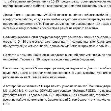
то, субъективно, не более чем на 10-15 процентов, которое практически н
проигрыванием mp3 файлов и воспроизведением фильмов (специально ад
Дисплей имеет разрешение 240x320 точек и способен отображать 65536 ц
комфортной работы, но для того, чтобы на дисплей могли смотреть два че
просмотра положение КПК. При сильном внешнем освещении и при ярком с
читаемым, чему косвенно способствует рамка из черного пластика.
Наличие боковой кнопки прокрутки порадует любителей чтения электронных 
огорчены. У n30 отсутствует, уже привычная, 4-позиционная кнопка или д
присутствующие четыре кнопки, однако об удобстве в играх можно забыть.
На месте 4-позиционной кнопки находится внешний динамик. Что-либо про н
он громкий. Так что из n30 получится еще и неплохой будильник.
Несколько озадачил 2.5 мм стерео разъем для наушников. Для того чтобы 
наушники с таким штекером либо переходник для использования уже име
рассчитанных на 3.5 мм разъем, наушников.
А вот проблем с чтением SD карт памяти у нас не возникло. Машинка увер
Мб. и 1024 Мб. К тому же, SD/MMC слот оснащен функцией SDIO, что позво
устройств как Wi-Fi адаптер или GPS приемник. Но к сожалению, стоимость 
всего, не найдут применения с бюджетным n30, тем более, что у них уже 
USB.