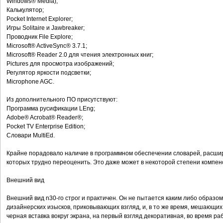
Windows® Media);
Калькулятор;
Pocket Internet Explorer;
Игры Solitaire и Jawbreaker;
Проводник File Explore;
Microsoft® ActiveSync® 3.7.1;
Microsoft® Reader 2.0 для чтения электронных книг;
Pictures для просмотра изображений;
Регулятор яркости подсветки;
Microphone AGC.
Из дополнительного ПО присутствуют:
Программа русификации LEng;
Adobe® Acrobat® Reader®;
Pocket TV Enterprise Edition;
Словари MultiEd.
Крайне порадовало наличие в программном обеспечении словарей, расш
которых трудно переоценить. Это даже может в некоторой степени компенс
Внешний вид
Внешний вид n30-го строг и практичен. Он не пытается каким либо образом
дизайнерских изысков, приковывающих взгляд, и, в то же время, мешающих 
черная вставка вокруг экрана, на первый взгляд декоративная, во время ра