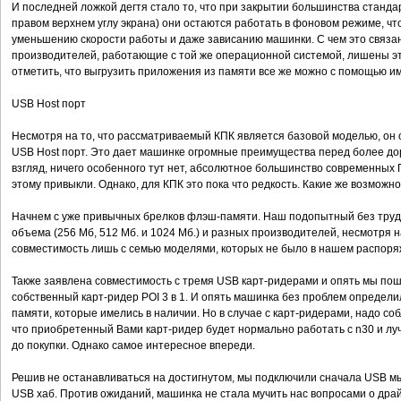
И последней ложкой дегтя стало то, что при закрытии большинства станда
правом верхнем углу экрана) они остаются работать в фоновом режиме, ч
уменьшению скорости работы и даже зависанию машинки. С чем это связан
производителей, работающие с той же операционной системой, лишены эт
отметить, что выгрузить приложения из памяти все же можно с помощью 
USB Host порт
Несмотря на то, что рассматриваемый КПК является базовой моделью, он 
USB Host порт. Это дает машинке огромные преимущества перед более д
взгляд, ничего особенного тут нет, абсолютное большинство современных 
этому привыкли. Однако, для КПК это пока что редкость. Какие же возможн
Начнем с уже привычных брелков флэш-памяти. Наш подопытный без труда
объема (256 Мб, 512 Мб. и 1024 Мб.) и разных производителей, несмотря 
совместимость лишь с семью моделями, которых не было в нашем распоря
Также заявлена совместимость с тремя USB карт-ридерами и опять мы по
собственный карт-ридер POI 3 в 1. И опять машинка без проблем определи
памяти, которые имелись в наличии. Но в случае с карт-ридерами, надо со
что приобретенный Вами карт-ридер будет нормально работать с n30 и луч
до покупки. Однако самое интересное впереди.
Решив не останавливаться на достигнутом, мы подключили сначала USB м
USB хаб. Против ожиданий, машинка не стала мучить нас вопросами о драй