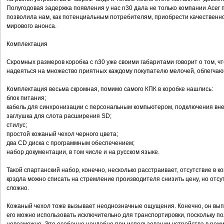
Полугодовая задержка появления у нас n30 дала не только компании Acer п
позволила нам, как потенциальным потребителям, приобрести качественно
мирового анонса.
Комплектация
Скромных размеров коробка с n30 уже своими габаритами говорит о том, что
надеяться на множество приятных каждому покупателю мелочей, облегча
Комплектация весьма скромная, помимо самого КПК в коробке нашлись:
блок питания;
кабель для синхронизации с персональным компьютером, подключения вне
заглушка для слота расширения SD;
стилус;
простой кожаный чехол черного цвета;
два CD диска с программным обеспечением;
набор документации, в том числе и на русском языке.
Такой спартанский набор, конечно, несколько расстраивает, отсутствие в 
крэдла можно списать на стремление производителя снизить цену, но отс
сложно.
Кожаный чехол тоже вызывает неоднозначные ощущения. Конечно, он вып
его можно использовать исключительно для транспортировки, поскольку по