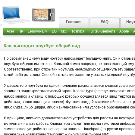
Главная
FAQ
Ноу
Acer
HP
Lenovo-IBM
LG
MSI
Toshiba
Fujitsu-Siemens
Apple
Как выглядит ноутбук: общий вид.
По своему внешнему виду ноутбук напоминает большую книгу. Он и открыва
ноутбука обычно имеется небольшой замок-защелка, не позволяющий ему
Соответственно, при открытии ноутбука необходимо отщелкнуть эту защелк
какой-либо рычажок). Способы открытия защелки у разных моделей ноутбук
У раскрытого ноутбука на одной половине располагаются клавиатура и всп
занимает жидкокристаллический экран. Клавиатура (ее еще называют «кла
набор кнопок и клавиш, с помощью которых осуществляется ввод текстов
действия, вызов помощи и прочее). Функция каждой клавиши обозначена г
либо буква, либо цифра, либо наименование или условное обозначение с
В принципе, никакого дополнительного устройства для работы на ноутбуке
включить и начать работу. Клавиатура служит для ввода текстовой информ
заменяющее устройство: сенсорная панель – touchpad (по-русски произнос
посередине клавиатуры (тачпоинт – у ноутбуков фирмы IВМ).