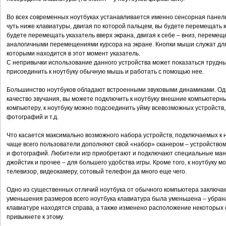
Во всех современных ноутбуках устанавливается именно сенсорная панел
чуть ниже клавиатуры, двигая по которой пальцем, вы будете перемещать к
будете перемещать указатель вверх экрана, двигая к себе – вниз, переме
аналогичными перемещениями курсора на экране. Кнопки мыши служат для
которыми находится в этот момент указатель.
С непривычки использование данного устройства может показаться трудным
присоединить к ноутбуку обычную мышь и работать с помощью нее.
Большинство ноутбуков обладают встроенными звуковыми динамиками. Одн
качество звучания, вы можете подключить к ноутбуку внешние компьютерные
компьютеру, к ноутбуку можно подсоединить уйму всевозможных устройств,
фотографий и т.д.
Что касается максимально возможного набора устройств, подключаемых к но
чаще всего пользователи дополняют свой «набор» сканером – устройство
и фотографий. Любители игр приобретают и подключают специальные ман
джойстик и прочее – для большего удобства игры. Кроме того, к ноутбуку
телевизор, видеокамеру, сотовый телефон да много еще чего.
Одно из существенных отличий ноутбука от обычного компьютера заключае
уменьшения размеров всего ноутбука клавиатура была уменьшена – убрана
клавиатуре находятся справа, а также изменено расположение некоторых
привыкнете к этому.