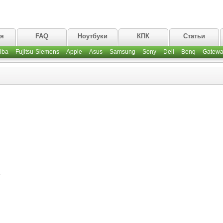
ая
FAQ
Ноутбуки
КПК
Статьи
iba
Fujitsu-Siemens
Apple
Asus
Samsung
Sony
Dell
Benq
Gatewa
T