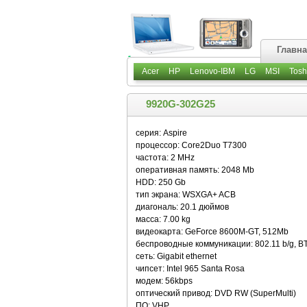
Главн
Acer
HP
Lenovo-IBM
LG
MSI
Tosh
9920G-302G25
серия: Aspire
процессор: Core2Duo T7300
частота: 2 MHz
оперативная память: 2048 Mb
HDD: 250 Gb
тип экрана: WSXGA+ ACB
диагональ: 20.1 дюймов
масса: 7.00 kg
видеокарта: GeForce 8600M-GT, 512Mb
беспроводные коммуникации: 802.11 b/g, B
сеть: Gigabit ethernet
чипсет: Intel 965 Santa Rosa
модем: 56kbps
оптический привод: DVD RW (SuperMulti)
ПО: VHP