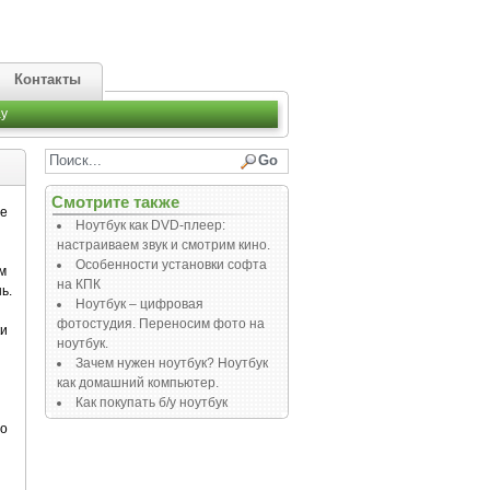
Контакты
y
Смотрите также
се
Ноутбук как DVD-плеер:
настраиваем звук и смотрим кино.
Особенности установки софта
м
на КПК
ь.
Ноутбук – цифровая
фотостудия. Переносим фото на
ки
ноутбук.
Зачем нужен ноутбук? Ноутбук
как домашний компьютер.
Как покупать б/у ноутбук
бо