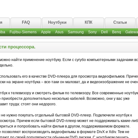
ая
FAQ
Ноутбуки
КПК
Статьи
iba
Fujitsu-Siemens
Apple
Asus
Samsung
Sony
Dell
Benq
Gatewa
сти процессора.
можно найти применение ноутбуку. Если с сугубо компьютерными задачами в
тдельно.
использовать его в качестве DVD-плеера для просмотра видеофильмов. Приче
ски на экране ноутбука – все-таки он маловат, да и видеоизображение не очен
утбук к телевизору и смотреть фильм по телевизору. Все современные ноутбу
 приобрести дополнительно несколько кабелей. Возможно, они у вас уже
авит труда: стоят они недорого.
ам не нужно покупать отдельный бытовой DVD-плеер. Подключили ноутбук к
просмотра. Причем если бытовой DVD-плеер может не поддерживать какие-ли
мириться и попробовать найти фильм в другом, поддерживаемом формате.
позволяют воспроизводить видеофильмы в формате DivX и Xdiv. Тем не
тупают по своей популярности обычным DVD дискам. С ноутбуком решить