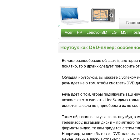
Главн
Acer
HP
Lenovo-IBM
LG
MSI
Tosh
Ноутбук как DVD-плеер: особенно
Велико разнообразие областей, в которых 
понятно, то о других следует поговорить о
Обладая ноутбуком, вы можете с успехом 
речь идет не о том, чтобы смотреть DVD ди
Речь идет о том, чтобы подключить ваш но
позволяют это сделать. Необходимо только
имеются, а если нет, приобрести их не сост
Таким образом, если у вас есть ноутбук, в
телевизору, вставили диск и – приятного 
форматы видео, то вам придется с этим с
Например, многие бытовые DVD-плееры не 
менее, данные диски в странах СНГ не ус