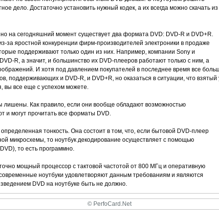
ое дело. Достаточно установить нужный кодек, а их всегда можно скачать из
т, но на сегодняшний момент существует два формата DVD: DVD-R и DVD+R.
з-за яростной конкуренции фирм-производителей электроники в продаже
торые поддерживают только один из них. Например, компании Sony и
VD-R, а значит, и большинство их DVD-плееров работают только с ним, а
ображений. И хотя под давлением покупателей в последнее время все боль
, поддерживающих и DVD-R, и DVD+R, но оказаться в ситуации, что взятый 
, вы все еще с успехом можете.
 лишены. Как правило, если они вообще обладают возможностью
ют и могут прочитать все форматы DVD.
 определенная тонкость. Она состоит в том, что, если бытовой DVD-плеер
ой микросхемы, то ноутбук декодирование осуществляет с помощью
DVD), то есть программно.
аточно мощный процессор с тактовой частотой от 800 МГц и оперативную
е современные ноутбуки удовлетворяют данным требованиям и являются
изведением DVD на ноутбуке быть не должно.
© PerfoCard.Net