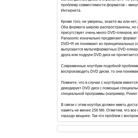
проблему совместимости форматов – минутн
Интернета.
Кроме того, не уверены, знаете вы или не
Оба формата широко распространены, но и
присутствует очень много DVD-плееров, ко
Panasonic изначально продвигают формат D
DVD+R не понимают из принципиальных со
выпускается мультиформатных DVD-плееров
друга или подруги DVD диск не прочитается
Современные ноутбуки подобной проблемы
воспроизводить DVD диски, то они понима
Помните, что в случае с ноутбуком имеется
декодирует DVD диск с помощью специальн
специальной программы (например, Power 
В связи с этим ноутбук должен иметь дост
память не менее 256 Мб. Отметим, что вс
гораздо мощнее. Так что проблем с воспро