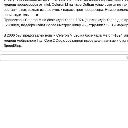
модели процессоров от Intel, Celeron M на ядре Dothan маркируются не та
составляется, исходя из различных параметров процессора. Номер модел
производительности.
Процессоры Celeron M на базе ядра Yonah-1024 (аналог ядра Yonah для про
L2-кэшем) поддерживают более быструю шину и инструкции SSE3 и маркиру
В 2006 был представлен новый Celeron M 520 на базе ядра Merom-1024,
модели мобильного Intel Core 2 Duo c урезанной вдвое кэш-памятью и отсу
SpeedStep.