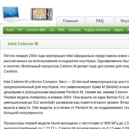
Главная
FAQ
Ноу
Acer
HP
Lenovo-IBM
LG
MSI
Toshiba
Fujitsu-Siemens
Apple
Intel Celeron M
Пятого января 2004 года корпорация Intel официально представила новое
рассчитанных на использование в недорогих ноутбуках. Одновременно бы
и логотип. Мобильный процессор Celeron M делает еще доступнее для пок
Centrino.
Intel Celeron M («Интел Селерон Эм») — 32-битный микропроцессор шестог
предназначенный для ноутбуков, что символизирует буква M (Mobile) в на
дешевыми и упрощенными версиями Pentium M, такими же, какими Celeron были
Первая модель появилась в январе 2004. Она вышла на ядре Banias-512, к
уменьшенным до 512 килобайт размером кэш-памяти второго уровня. Втора
вышла в августе. Обе модели, в отличие от Pentium M, не поддерживают т
большой популярности.
Процессоры первой модели были выпущены с частотами от 800 МГц до 1,5 
энергопотреблении) до 1,73 ГГц. Celeron M производились по 0,13 мкм, 0,09