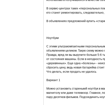
использовать получившееся в качестве ск
В сервис-центрах таких «персональных пом
кто станет ремонтировать, следовательно, 
В объявлениях предложений купить «старичк
Ноутбуки
С этими ультракомпактными персональными
объявлениям целиком. Такую схему можно 
Правда, вряд ли вы выручите больше 5-6 ты
от состояния машины. Если в негодность при
«деревянных». Еще одна «болезнь» - неисп
сбросить цену, ведь новая батарейка стоит
Что делать, если продать не удалось
Вариант 1
Можно установить старенький ноутбук в маш
магнитолу или даже телевизор. Главное, по
пару десятков фильмов. Подсоединить ноу