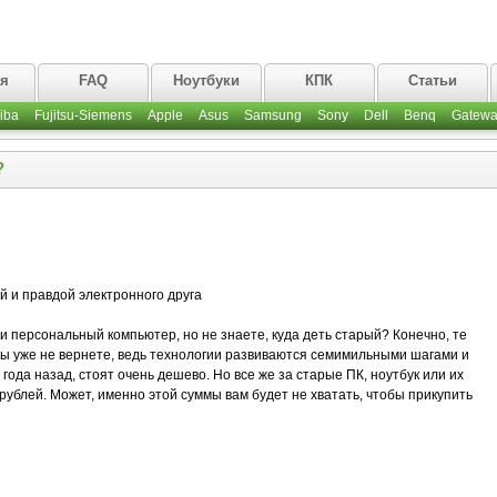
ая
FAQ
Ноутбуки
КПК
Статьи
iba
Fujitsu-Siemens
Apple
Asus
Samsung
Sony
Dell
Benq
Gatewa
?
 и правдой электронного друга
и персональный компьютер, но не знаете, куда деть старый? Конечно, те
, вы уже не вернете, ведь технологии развиваются семимильными шагами и
ода назад, стоят очень дешево. Но все же за старые ПК, ноутбук или их
рублей. Может, именно этой суммы вам будет не хватать, чтобы прикупить