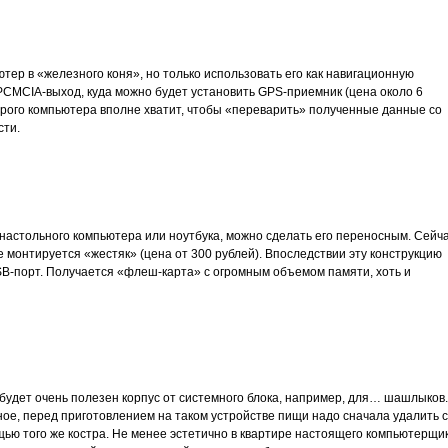
ер в «железного коня», но только использовать его как навигационную
 PCMCIA-выход, куда можно будет установить GPS-приемник (цена около 6
арого компьютера вполне хватит, чтобы «переварить» полученные данные со
сти.
т настольного компьютера или ноутбука, можно сделать его переносным. Сейч
 монтируется «жестяк» (цена от 300 рублей). Впоследствии эту конструкцию
SB-порт. Получается «флеш-карта» с огромным объемом памяти, хоть и
 будет очень полезен корпус от системного блока, например, для… шашлыков.
ное, перед приготовлением на таком устройстве пищи надо сначала удалить с
ощью того же костра. Не менее эстетично в квартире настоящего компьютерщи