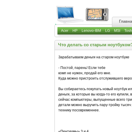
Главн
Acer
HP
Lenovo-IBM
LG
MSI
Tosh
Что делать со старым ноутбуком
Зарабатываем деньги на старом ноутбуке
- Постой, парень! Если тебе
комп не нужен, продай его мне.
Куда можно пристроить отслужившего верой
Вы собираетесь покупать новый ноутбук ил
деньги, за которые вы когда-то его купили
сейчас компьютеры, выпущенные всего три г
детали можно выручить пару-тройку тысяч 
технику посовременнее.
«Пентиумы» 3 и 4