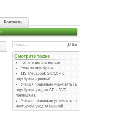
Контакты
y
Смотрите также
То, чего делать нельзя
Уход за ноутбуком
MSI Megabook GX710 – с
ноутбуком играючи!
Учимся правильно ухаживать за
ноутбуком: уход за СD и DVD
приводами.
Учимся правильно ухаживать за
ноутбуком: уход за мышкой.