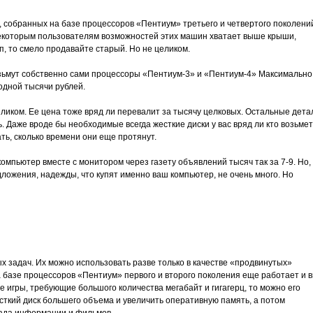
 собранных на базе процессоров «Пентиум» третьего и четвертого поколени
екоторым пользователям возможностей этих машин хватает выше крыши,
п, то смело продавайте старый. Но не целиком.
озьмут собственно сами процессоры «Пентиум-3» и «Пентиум-4» Максимально
 одной тысячи рублей.
ликом. Ее цена тоже вряд ли перевалит за тысячу целковых. Остальные дета
 Даже вроде бы необходимые всегда жесткие диски у вас вряд ли кто возьмет
ать, сколько времени они еще протянут.
мпьютер вместе с монитором через газету объявлений тысяч так за 7-9. Но,
ложения, надежды, что купят именно ваш компьютер, не очень много. Но
 задач. Их можно использовать разве только в качестве «продвинутых»
 базе процессоров «Пентиум» первого и второго поколения еще работает и 
е игры, требующие большого количества мегабайт и гигагерц, то можно его
сткий диск большего объема и увеличить оперативную память, а потом