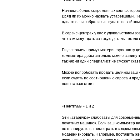
Начнем с более современных компьютеров,
Вряд ли их можно назвать устаревшими. Н
однако если собрались покупать новый ком
В сервис-центрах у вас с удовольствием в
что вам могут дать за такую деталь - около
Еще сервисы примут материнскую плату це
компьютера действительно можно выкинуть.
так как ни один специалист не сможет сказ
Можно попробовать продать целиком ваш ко
если судить по соотношению спроса и пред
попытаться стоит.
«Пентиумы» 1 и 2
Эти «старички» слабоваты для современных
печатных машинок. Если ваш компьютер на
не планируете на нем играть в современны
модернизировать. Например, поставить же