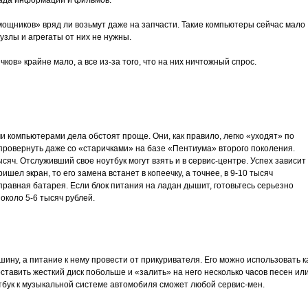
лада информации и фильмов.
ощников» вряд ли возьмут даже на запчасти. Такие компьютеры сейчас мало
узлы и агрегаты от них не нужны.
ов» крайне мало, а все из-за того, что на них ничтожный спрос.
 компьютерами дела обстоят проще. Они, как правило, легко «уходят» по
провернуть даже со «старичками» на базе «Пентиума» второго поколения.
сяч. Отслуживший свое ноутбук могут взять и в сервис-центре. Успех зависит
шел экран, то его замена встанет в копеечку, а точнее, в 9-10 тысяч
равная батарея. Если блок питания на ладан дышит, готовьтесь серьезно
 около 5-6 тысяч рублей.
ину, а питание к нему провести от прикуривателя. Его можно использовать к
ставить жесткий диск побольше и «залить» на него несколько часов песен ил
тбук к музыкальной системе автомобиля сможет любой сервис-мен.