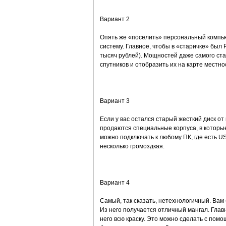
Вариант 2
Опять же «поселить» персональный компьют
систему. Главное, чтобы в «старичке» был
тысяч рублей). Мощностей даже самого ст
спутников и отобразить их на карте местно
Вариант 3
Если у вас остался старый жесткий диск о
продаются специальные корпуса, в которые
можно подключать к любому ПК, где есть U
несколько громоздкая.
Вариант 4
Самый, так сказать, нетехнологичный. Вам
Из него получается отличный мангал. Глав
него всю краску. Это можно сделать с пом