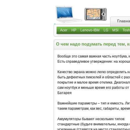
Главн
Acer
HP
Lenovo-IBM
LG
MSI
Tosh
О чем надо подумать перед тем, к
Вообще это самая важная часть ноутбука, и
Есть справедливое утверждение: на хороши
Качество экрана можно легко определить н
быть дефектных пикселей и областей с ра
покрытие и малое время отклика. Диагональ
сам ноутбук и меньше время его работы от
Батарея
Важнейшие параметры – тип и емкость. Лит
таким параметрам, как вес, габариты, врем
Аккумуляторы бывают нескольких типов:
стандартные (будьте внимательны, иногда о
усиленные (ставятся на место стандартных