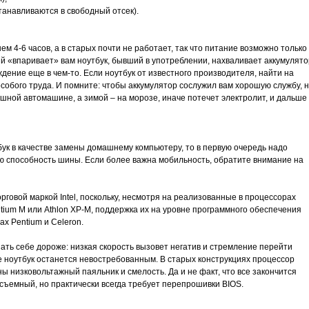
танавливаются в свободный отсек).
м 4-6 часов, а в старых почти не работает, так что питание возможно только
ый «впаривает» вам ноутбук, бывший в употреблении, нахваливает аккумулято
уждение еще в чем-то. Если ноутбук от известного производителя, найти на
собого труда. И помните: чтобы аккумулятор сослужил вам хорошую службу, 
ушной автомашине, а зимой – на морозе, иначе потечет электролит, и дальше
ук в качестве замены домашнему компьютеру, то в первую очередь надо
ую способность шины. Если более важна мобильность, обратите внимание на
рговой маркой Intel, поскольку, несмотря на реализованные в процессорах
ium M или Athlon ХР-М, поддержка их на уровне программного обеспечения
х Pentium и Celeron.
ать себе дороже: низкая скорость вызовет негатив и стремление перейти
е ноутбук останется невостребованным. В старых конструкциях процессор
жны низковольтажный паяльник и смелость. Да и не факт, что все закончится
съемный, но практически всегда требует перепрошивки BIOS.