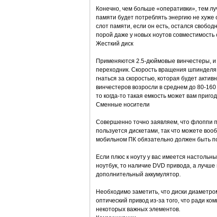
Конечно, чем больше «оперативки», тем л
памяти будет потреблять энергию не хуже 
слот памяти, если он есть, остался свобо
порой даже у новых ноутов совместимость 
Жесткий диск
Применяются 2.5-дюймовые винчестеры, и 
переходник. Скорость вращения шпинделя о
гнаться за скоростью, которая будет акти
винчестеров возросли в среднем до 80-160 
то когда-то такая емкость может вам пригод
Сменные носители
Совершенно точно заявляем, что флоппи п
пользуется дискетами, так что можете воо
мобильном ПК обязательно должен быть пор
Если плюс к ноуту у вас имеется настольны
ноутбук, то наличие DVD привода, а лучше
дополнительный аккумулятор.
Необходимо заметить, что диски диаметром
оптический привод из-за того, что ради к
некоторых важных элементов.