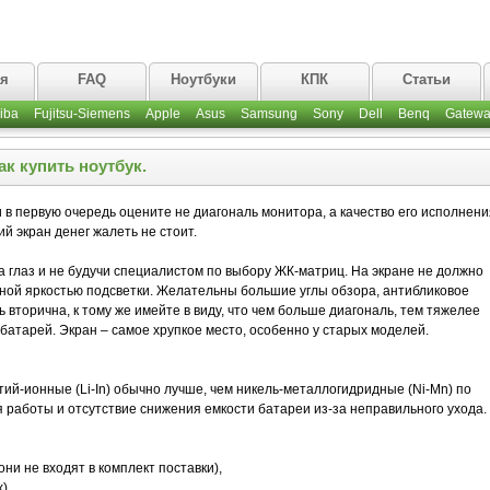
ая
FAQ
Ноутбуки
КПК
Статьи
iba
Fujitsu-Siemens
Apple
Asus
Samsung
Sony
Dell
Benq
Gatewa
ак купить ноутбук.
 в первую очередь оцените не диагональ монитора, а качество его исполнени
й экран денег жалеть не стоит.
а глаз и не будучи специалистом по выбору ЖК-матриц. На экране не должно
зной яркостью подсветки. Желательны большие углы обзора, антибликовое
 вторична, к тому же имейте в виду, что чем больше диагональ, тем тяжелее
 батарей. Экран – самое хрупкое место, особенно у старых моделей.
ий-ионные (Li-In) обычно лучше, чем никель-металлогидридные (Ni-Mn) по
я работы и отсутствие снижения емкости батареи из-за неправильного ухода.
ни не входят в комплект поставки),
),