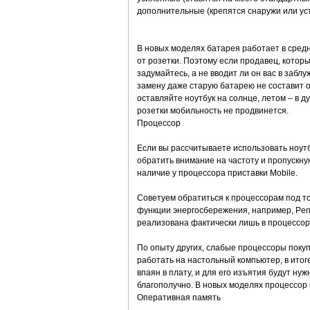
дополнительные (крепятся снаружи или ус
В новых моделях батарея работает в средне
от розетки. Поэтому если продавец, котор
задумайтесь, а не вводит ли он вас в забл
замену даже старую батарею не составит о
оставляйте ноутбук на солнце, летом – в д
розетки мобильность не продвинется.
Процессор
Если вы рассчитываете использовать ноутб
обратить внимание на частоту и пропускн
наличие у процессора приставки Mobile.
Советуем обратиться к процессорам под то
функции энергосбережения, например, Pent
реализована фактически лишь в процессора
По опыту других, слабые процессоры покуп
работать на настольный компьютер, в итог
впаян в плату, и для его изъятия будут ну
благополучно. В новых моделях процессор 
Оперативная память