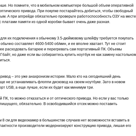
учше. Но помните, что в мобильном компьютере большой объем оперативной
оптического привода. При покупке постарайтесь добиться, чтобы свободный
дным. А при апгрейде обязательно проверьте работоспособность ОЗУ на месте
с платами памяти из одной коробки бывает очень даже разная.
для их подключения к обычному 3.5-дюймовому шлейфу требуется покупать
бычно составляет 4600-5400 об/мин, и ее вполне хватает. Тут не стоит
внее расходовать батарею и перегревать сам портативный ПК. Объемы
Гбайт, но даже если вы собираетесь купить ноутбук не как замену настольном
иться.
ривод – это уже анахронизм истории. Мало кто на сегодняшний день
бще не устанавливать флоппи дисковод на своем ноутбуке. Зато в новом
т USB, а еще лучше, если их будет как минимум три.
й ПК, то можно отказаться и от оптического привода. Но если у вас только
 пишущего, обязательно. В освободившийся отсек можно поставить
 8 см для видеокамер в большинстве случаев нет возможности вставить в
омпактности производители модернизируют конструкцию привода, лишая его