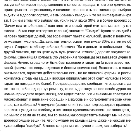
разумный он имеет представление о качестве; правда, в чем оно должно в
приоткрывает левую колонку и начинает сравнивать составляющие выбранн
видит? И в дорогих сортах, и в выбранных им одни и те же ингредиенты- фар
т.п. Причем в том, что выбрал он, усилителя вкуса 30%, а в более дорогих с
"Зачем платить больше..." наш гипотетический герой мчится в магазин, у ко
сказать- была еще четвертая колонка) значится "Скидки". Купив со скидкой
человек приходит домой, разворачивает пакет с колбасой, долго и внимате
откусывает кусочек... Да, действительно, усилителя вкуса- 30%, в этом не 
вкусы. Скормив колбаску собачке, бормоча: "Да и деньги-то небольшие... На
другой магазин, где по цене чуть-чуть (совсем немного!) дороже покупает к
фирмы. Свежайшая колбаса (по уверениям продавца) оказывается дурно п
фарша. Ничего страшного- был, был разговор о гарантии (а всем известно, 
какой фирмы- это вещь надежная и бескомпромиссная). Возвратясь в магаз
оказывается, гарантия действительно есть, но не японской фирмы, а росс
кончилась 2 года назад, да и вообще официально этот сорт колбасы в Росс
гарантии никогда и не было). Продавец радостно сообщает, что, дескать, д
же точно, либо подвергнут ремонту, то есть достанут из нее особо дурно п
новые- приходите через месяц, все будет готово. Уж и знакомые советуют п
мясокомбинат, и внимание обращай на вкусовые и органолептические качеств
знаю, как выбирать! А неудачи (исключения) только подтверждают правило.
зарплаты уходит на колбасу, и нет конца мучениям человека, не знающего, 
Но мы-то с вами не такие, мы то знаем, как осуществить выбор? Мы не оши
дорогостоящие вещи (те, что покупаем не каждый день, даже не каждый меся
хуже выбора "наобум". В конце концов, мы же лучше знаем, как выбирать!