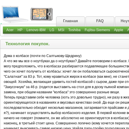
Главная
FAQ
Ноу
Acer
HP
Lenovo-IBM
LG
MSI
Toshiba
Fujitsu-Siemens
Apple
Технология покупок.
Дума о колбасе (почти по Салтыкову-Щедрину)
А что же мы все о ноутбуках да о ноутбуках? Давайте поговорим о колбасе.
могу предположить, что в колбасах разбирается подавляющее большинство
чего он хочет получить от колбасы: хочет ли он побаловаться сырокопченой
"Салатная" за 83 р. Тот, кому нравиться жирок в колбасе (как мне), не ста
овощей. Хозяйка, желающая удивить гостей колбасой с сыром, даже при отс
"Закусочную" за 46 р. (годится выставить на стол для в доску пьяной компа
замена, при общем названии "колбаса" это совершенно разные вещи.
Теперь представим себе человека (хоть это довольно трудно), ни разу в жи
ориентирующегося в названиях и вкусовых качествах оной. Да еще он решил
последовательно обходит несколько магазинов, затаривается прайсами и д
я?), начинает осуществлять выбор колбасного изделия. В первой колонке в
ничего не говорят (помните, он же абсолютно не ориентируется в колбасах
наконец, в третьей стоит цена. Совершенно логично (кому хочется перепла
начинает выискивать самую низкую цену. Найдя пару-тройку подходящих по 