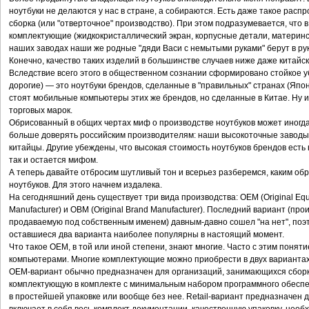
ноутбуки не делаются у нас в стране, а собираются. Есть даже такое распр
сборка (или "отверточное" производство). При этом подразумевается, что 
комплектующие (жидкокристаллический экран, корпусные детали, материнск
наших заводах наши же родные "дяди Васи с немытыми руками" берут в рук
Конечно, качество таких изделий в большинстве случаев ниже даже китайск
Вследствие всего этого в общественном сознании сформировано стойкое у
дорогие) — это ноутбуки брендов, сделанные в "правильных" странах (Япон
стоят мобильные компьютеры этих же брендов, но сделанные в Китае. Ну и
торговых марок.
Обрисованный в общих чертах миф о производстве ноутбуков может иногда 
больше доверять российским производителям: наши высокоточные заводы 
китайцы. Другие убеждены, что высокая стоимость ноутбуков брендов есть 
так и остается мифом.
А теперь давайте отбросим шутливый тон и всерьез разберемся, каким об
ноутбуков. Для этого начнем издалека.
На сегодняшний день существует три вида производства: OEM (Original Equi
Manufacturer) и OBM (Original Brand Manufacturer). Последний вариант (пр
продаваемую под собственным именем) давным-давно сошел "на нет", поэт
оставшиеся два варианта наиболее популярны в настоящий момент.
Что такое OEM, в той или иной степени, знают многие. Часто с этим понят
компьютерами. Многие комплектующие можно приобрести в двух вариантах:
OEM-вариант обычно предназначен для организаций, занимающихся сборк
комплектующую в комплекте с минимальным набором программного обеспече
в простейшей упаковке или вообще без нее. Retail-вариант предназначен