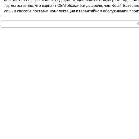
включает в себя весь комплект документации, качественную упаковку, нео
т.д. Естественно, что вариант OEM обходится дешевле, чем Retail. Естест
лишь в способе поставки, комплектации и гарантийном обслуживании прои