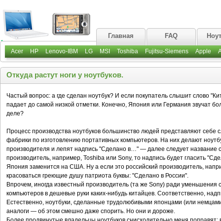
Главная
FAQ
Ноу
Acer
HP
Lenovo-IBM
LG
MSI
Toshiba
Fujitsu-Siemens
Apple
Откуда растут ноги у ноутбуков.
Частый вопрос: а где сделан ноутбук? И если покупатель слышит слово "Ки
падает до самой низкой отметки. Конечно, Япония или Германия звучат бол
деле?
Процесс производства ноутбуков большинство людей представляют себе с
фабрики по изготовлению портативных компьютеров. На них делают ноутбу
производителя и лепят надпись "Сделано в…" — далее следует название с
производитель, например, Toshiba или Sony, то надпись будет гласить "Сд
Япония заменится на США. Ну а если это российский производитель, напри
красоваться греющие душу патриота буквы: "Сделано в России".
Впрочем, иногда известный производитель (та же Sony) ради уменьшения 
компьютеров в дешевые руки каких-нибудь китайцев. Соответственно, надпи
Естественно, ноутбуки, сделанные трудолюбивыми японцами (или немцами),
аналоги — об этом смешно даже спорить. Но они и дороже.
Более продвинутые владельцы ноутбуков снисходительно меня поправят: в 