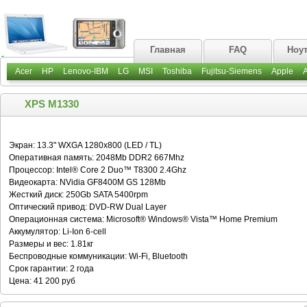
Главная
FAQ
Ноу
Acer
HP
Lenovo-IBM
LG
MSI
Toshiba
Fujitsu-Siemens
Apple
XPS M1330
Экран: 13.3" WXGA 1280x800 (LED / TL)
Оперативная память: 2048Mb DDR2 667Mhz
Процессор: Intel® Core 2 Duo™ T8300 2.4Ghz
Видеокарта: NVidia GF8400M GS 128Mb
Жесткий диск: 250Gb SATA 5400rpm
Оптический привод: DVD-RW Dual Layer
Операционная система: Microsoft® Windows® Vista™ Home Premium
Аккумулятор: Li-Ion 6-cell
Размеры и вес: 1.81кг
Беспроводные коммуникации: Wi-Fi, Bluetooth
Срок гарантии: 2 года
Цена: 41 200 руб