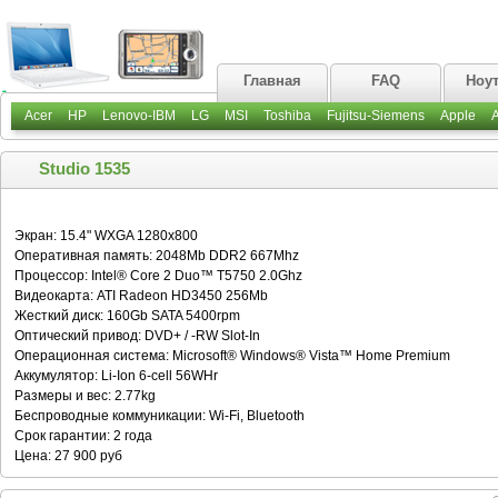
Главная
FAQ
Ноу
Acer
HP
Lenovo-IBM
LG
MSI
Toshiba
Fujitsu-Siemens
Apple
Studio 1535
Экран: 15.4" WXGA 1280x800
Оперативная память: 2048Mb DDR2 667Mhz
Процессор: Intel® Core 2 Duo™ T5750 2.0Ghz
Видеокарта: ATI Radeon HD3450 256Mb
Жесткий диск: 160Gb SATA 5400rpm
Оптический привод: DVD+ / -RW Slot-In
Операционная система: Microsoft® Windows® Vista™ Home Premium
Аккумулятор: Li-Ion 6-cell 56WHr
Размеры и вес: 2.77kg
Беспроводные коммуникации: Wi-Fi, Bluetooth
Срок гарантии: 2 года
Цена: 27 900 руб