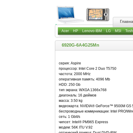
Главн
Acer
HP
Lenovo-IBM
LG
MSI
Tosh
6920G-6A4G25Mn
серия: Aspire
процессор: Intel Core 2 Duo T5750
частота: 2000 MHz
оперативная память: 4096 Mb
HDD: 250 Gb
тип экрана: WXGA 1366x768
диагональ: 16 дюймов
масса: 3.50 kg
видеокарта: NVIDIA® GeForce™ 9500M GS 
беспроводные коммуникации: Intel PRO/Wir
сеть: 1 Gbit/s
чипсет: Intel® PM965 Express
модем: 56K ITU V.92
оптический привод: Dual DVD-RW