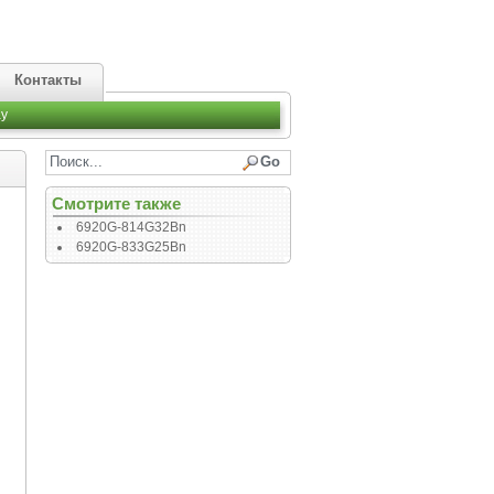
Контакты
y
Смотрите также
6920G-814G32Bn
6920G-833G25Bn