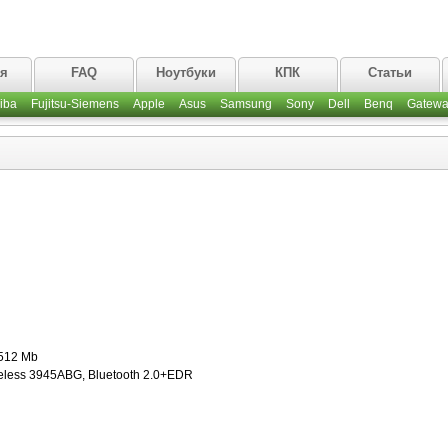
ая
FAQ
Ноутбуки
КПК
Статьи
iba
Fujitsu-Siemens
Apple
Asus
Samsung
Sony
Dell
Benq
Gatewa
512 Mb
eless 3945ABG, Bluetooth 2.0+EDR