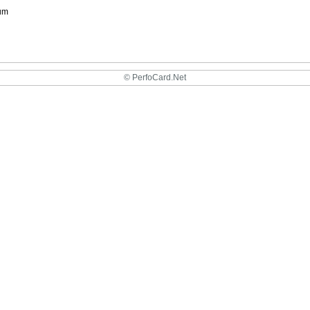
um
© PerfoCard.Net