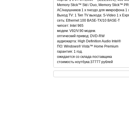
Memory Stick™ Std / Duo, Memory Stick™ PR
АС/наушников 1 x гнездо для микрофона 1 x 
Выход TV: 1 Тип TV выхода: S-Video 1 x Exp
сеть: Ethernet 100 BASE-TX/10 BASE-T
чипсет: Intel 965
модем: V92/V.90 модем.
оптический привод: DVD-RW
аудиокарта: High Definition Audio Intel®
ПО: Windows® Vista™ Home Premium
гарантия: 1 год.
ожидается со склада поставщика
стоимость ноутбука:37777 рублей