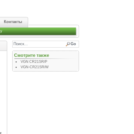
Контакты
y
Смотрите также
VGN CR21SR/P
VGN-CR21SR/W
™