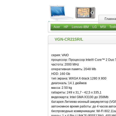
Главн
Acer
HP
Lenovo-IBM
LG
MSI
Tosh
VGN-CR21SR/L
серия: VAIO
процессор: Процессор Intel® Core™ 2 Duo
частота: 2000 MHz
оперативная память: 2048 Mb
HDD: 160 Gb
тип экрана: WXGA X-black 1280 X 800
диагональ: 14.1 дюймов
масса: 2.50 kg
габариты: 249 x 31,7 - 42,5 x 335,1
видеокарта: Intel GMA X3100 до 358Mb
батарея Литиево-ионный аккумулятор (VG
автономное время работы: до 4 часов авт
беспроводные коммуникации: Wi-Fi 802.11a/
порты: 1 x 4 Pin i.LINK™ (IEEE1394), 400 М